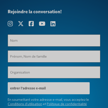
Rejoindre la conversation!
Nom
(Obligatoire)
Prénom,
Nom
de
famille
Organisation
(Obligatoire)
(Obligatoire)
Adresse
e-
mail
(Obligatoire)
En soumettant votre adresse e-mail, vous acceptez le
Conditions d'utilisation
et
Politique de confidentialité