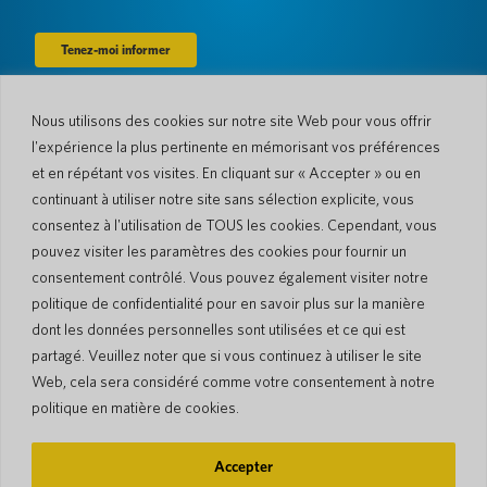
Nous utilisons des cookies sur notre site Web pour vous offrir
Entreprise
l'expérience la plus pertinente en mémorisant vos préférences
À propos de nous
Actualités
et en répétant vos visites. En cliquant sur « Accepter » ou en
Langues et pays
#AllSpokenHere
continuant à utiliser notre site sans sélection explicite, vous
Blog
consentez à l'utilisation de TOUS les cookies. Cependant, vous
Soutien
pouvez visiter les paramètres des cookies pour fournir un
consentement contrôlé. Vous pouvez également visiter notre
Service client
Garantie limitée
politique de confidentialité pour en savoir plus sur la manière
Politique de retour
Sécurité de Pocketalk
dont les données personnelles sont utilisées et ce qui est
Conditions d'expédition
partagé. Veuillez noter que si vous continuez à utiliser le site
Contactez-nous
Web, cela sera considéré comme votre consentement à notre
Demande
Ventes aux entreprises
politique en matière de cookies.
© 2026 Pocketalk
Accepter