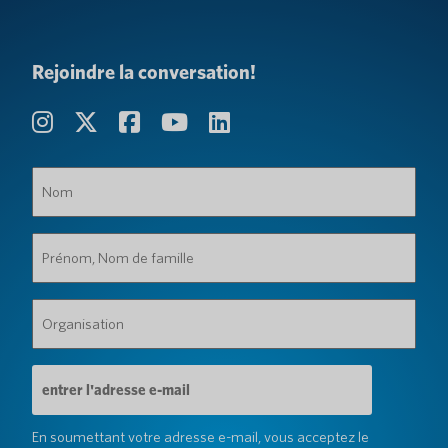
Rejoindre la conversation!
Nom
(Obligatoire)
Prénom,
Nom
de
famille
Organisation
(Obligatoire)
(Obligatoire)
Adresse
e-
mail
(Obligatoire)
En soumettant votre adresse e-mail, vous acceptez le