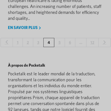
European healthcare is facing enormous
challenges. An increasing number of patients, staff
shortages, and heightened demands for efficiency
and quality...
EN SAVOIR PLUS
1
2
3
4
5
6
…
12
À propos de Pocketalk
Pocketalk est le leader mondial de la traduction,
transformant la communication pour les
organisations et les individus du monde entier.
Propulsé par nos systèmes linguistiques
propriétaires Prism, chaque appareil de traduction
permet une conversation spontanée dans plus de
92 langues, tandis que notre logiciel fournit des