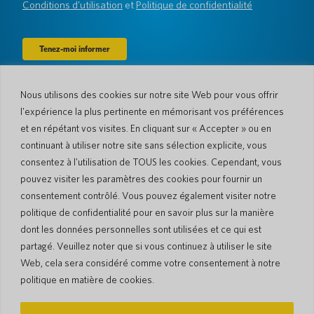
Conditions d'utilisation
et
Politique de confidentialité
Nous utilisons des cookies sur notre site Web pour vous offrir
Entreprise
l'expérience la plus pertinente en mémorisant vos préférences
À propos de nous
Actualités
et en répétant vos visites. En cliquant sur « Accepter » ou en
Langues et pays
#AllSpokenHere
continuant à utiliser notre site sans sélection explicite, vous
Blog
consentez à l'utilisation de TOUS les cookies. Cependant, vous
Soutien
pouvez visiter les paramètres des cookies pour fournir un
consentement contrôlé. Vous pouvez également visiter notre
Service client
Garantie limitée
politique de confidentialité pour en savoir plus sur la manière
Politique de retour
Sécurité de Pocketalk
dont les données personnelles sont utilisées et ce qui est
Conditions d'expédition
partagé. Veuillez noter que si vous continuez à utiliser le site
Contactez-nous
Web, cela sera considéré comme votre consentement à notre
Demande
Ventes aux entreprises
politique en matière de cookies.