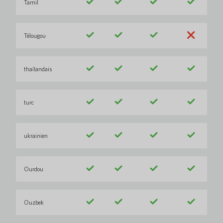
Tamil
Télougou
thaïlandais
turc
ukrainien
Ourdou
Ouzbek