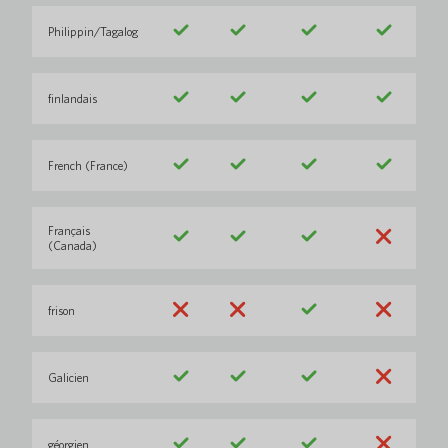
Philippin/Tagalog
finlandais
French (France)
Français
(Canada)
frison
Galicien
géorgien