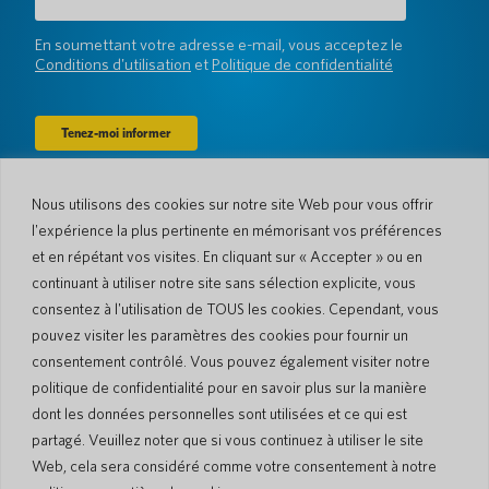
mail
(Obligatoire)
En soumettant votre adresse e-mail, vous acceptez le
Conditions d'utilisation
et
Politique de confidentialité
Nous utilisons des cookies sur notre site Web pour vous offrir
Entreprise
l'expérience la plus pertinente en mémorisant vos préférences
À propos de nous
Actualités
et en répétant vos visites. En cliquant sur « Accepter » ou en
Langues et pays
#AllSpokenHere
continuant à utiliser notre site sans sélection explicite, vous
Blog
consentez à l'utilisation de TOUS les cookies. Cependant, vous
Soutien
pouvez visiter les paramètres des cookies pour fournir un
consentement contrôlé. Vous pouvez également visiter notre
Service client
Garantie limitée
politique de confidentialité pour en savoir plus sur la manière
Politique de retour
Sécurité de Pocketalk
dont les données personnelles sont utilisées et ce qui est
Conditions d'expédition
partagé. Veuillez noter que si vous continuez à utiliser le site
Contactez-nous
Web, cela sera considéré comme votre consentement à notre
Demande
Ventes aux entreprises