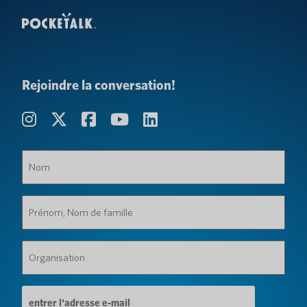
Rejoindre la conversation!
Nom
(Obligatoire)
Prénom,
Nom
de
famille
Organisation
(Obligatoire)
(Obligatoire)
Adresse
e-