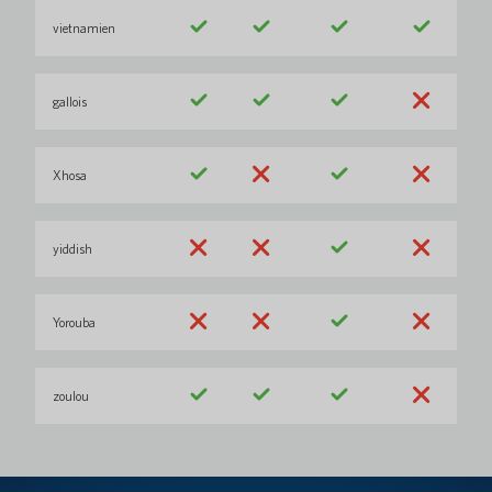
vietnamien
gallois
Xhosa
yiddish
Yorouba
zoulou