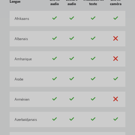
Langue
audio
audio
texte
caméra
Afrikaans
Albanais
Amharique
Arabe
Arménien
Azerbaïdjanais