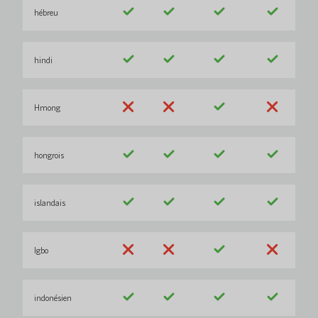
hébreu
hindi
Hmong
hongrois
islandais
Igbo
indonésien