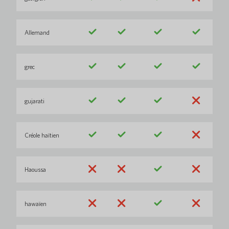
Allemand
grec
gujarati
Créole haïtien
Haoussa
hawaïen