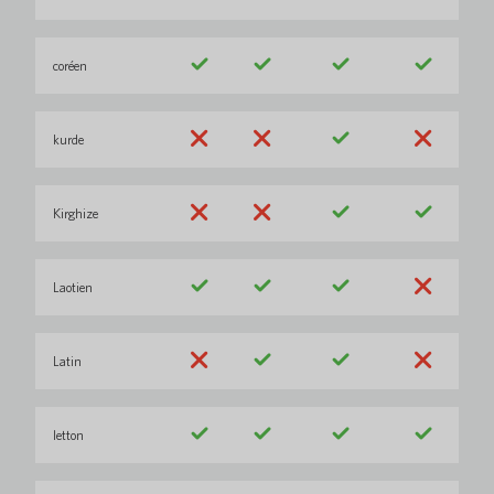
coréen
kurde
Kirghize
Laotien
Latin
letton