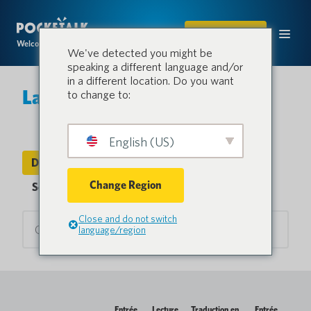
ACHETER
Welcome to the conversation.
We've detected you might be
speaking a different language and/or
in a different location. Do you want
Langues et pays
to change to:
English (US)
Device Languages
Pays
Change Region
Sentio Languages
Close and do not switch
language/region
Entrée
Lecture
Traduction en
Entrée