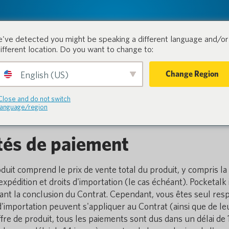
tion.
Produits
Industries
've detected you might be speaking a different language and/or 
different location. Do you want to change to:
Change Region
English (US)
s d'expédition
Close and do not switch
language/region
ités de paiement
oduit comprend le prix de vente total du produit, y compris la 
'expédition et droits d'importation (le cas échéant). Pocketalk
avant la conclusion du Contrat. Cependant, vous êtes seul res
'importation peuvent s'appliquer au Contrat (ainsi que de le
ffre de produit, tous les paiements sont dus dans un délai de