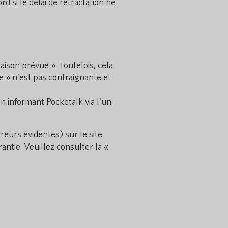
rd si le délai de rétractation ne
raison prévue ». Toutefois, cela
ue » n'est pas contraignante et
en informant Pocketalk via l'un
reurs évidentes) sur le site
ntie. Veuillez consulter la «