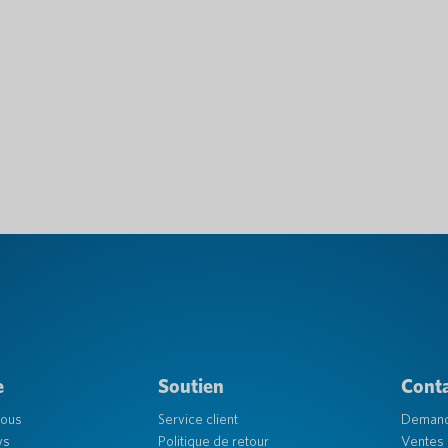
e
Soutien
Cont
nous
Service client
Deman
ys
Politique de retour
Ventes 