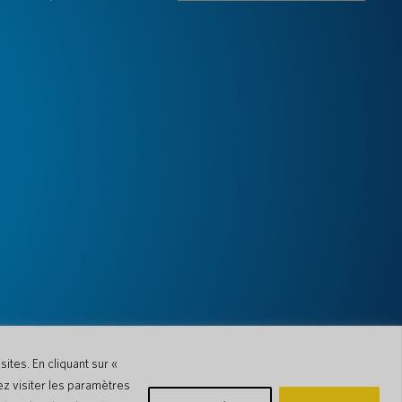
ites. En cliquant sur «
ez visiter les paramètres