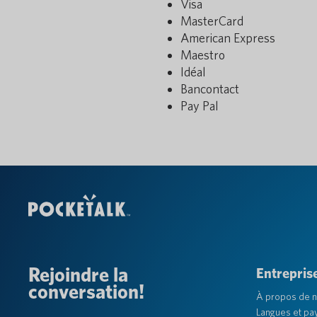
Visa
MasterCard
American Express
Maestro
Idéal
Bancontact
Pay Pal
Rejoindre la
Entrepris
conversation!
À propos de 
Langues et pa