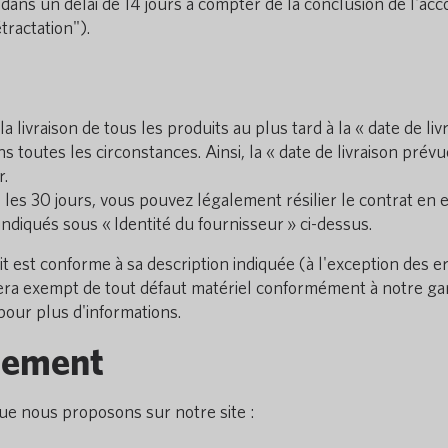
 dans un délai de 14 jours à compter de la conclusion de l'acco
tractation").
a livraison de tous les produits au plus tard à la « date de liv
s toutes les circonstances. Ainsi, la « date de livraison prév
r.
ns les 30 jours, vous pouvez légalement résilier le contrat en 
diqués sous « Identité du fournisseur » ci-dessus.
t est conforme à sa description indiquée (à l'exception des er
sera exempt de tout défaut matériel conformément à notre gara
pour plus d'informations.
iement
ue nous proposons sur notre site :