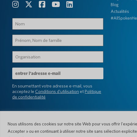
Blog
Actualités
#AllSpokenHe
Nom
(Obligatoire)
Prénom,
Nom
de
Organisation
famille
(Obligatoire)
(Obligatoire)
Adresse
e-
mail
En soumettant votre adresse e-mail, vous
(Obligatoire)
acceptez le
Conditions d'utilisation
et
Politique
de confidentialité
Nous utilisons des cookies sur notre site Web pour vous offrir l'expéri
Accepter » ou en continuant à utiliser notre site sans sélection explici