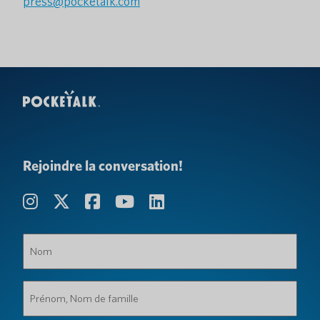
press@pocketalk.com
Rejoindre la conversation!
Nom
(Obligatoire)
Prénom,
Nom
de