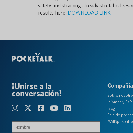
safety and straining already stretched res
results here:
DOWNLOAD LINK
¡Unirse a la
Compañía
conversación!
Sobre nosotr
Idiomas y Paí
Blog
Sala de prens
#AllSpokenHe
Nombre
(Requerido)