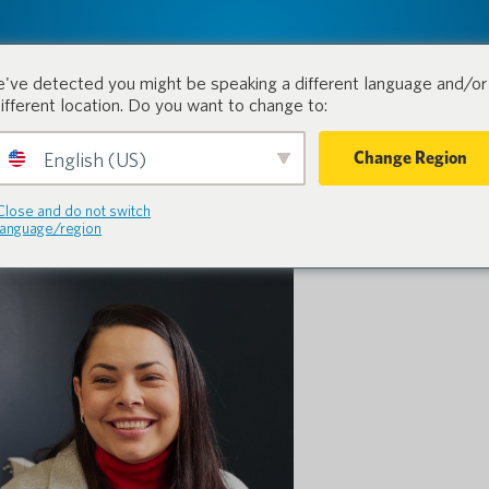
tion.
Productos
Industrias
've detected you might be speaking a different language and/or 
different location. Do you want to change to:
Change Region
English (US)
Close and do not switch
language/region