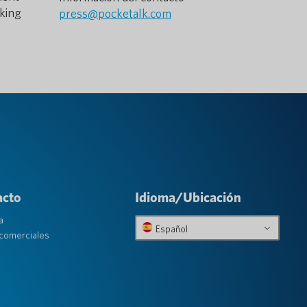
oking
press@pocketalk.com
acto
Idioma/Ubicación
a
Español
comerciales