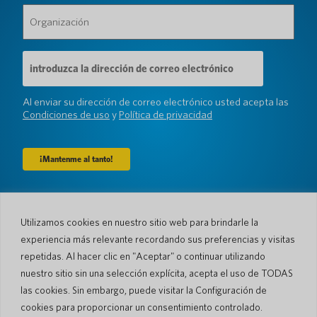
Organización
(Requerido)
Dirección
de
correo
electrónico
Al enviar su dirección de correo electrónico usted acepta las
(Requerido)
Condiciones de uso
y
Política de privacidad
Compañía
Utilizamos cookies en nuestro sitio web para brindarle la
Sobre nosotros
Sala de prensa
experiencia más relevante recordando sus preferencias y visitas
Idiomas y Países
#AllSpokenHere
repetidas. Al hacer clic en "Aceptar" o continuar utilizando
Blog
nuestro sitio sin una selección explícita, acepta el uso de TODAS
Apoyo
las cookies. Sin embargo, puede visitar la Configuración de
cookies para proporcionar un consentimiento controlado.
Atención al cliente
Garantía limitada