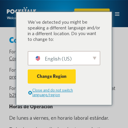
COMPRAR
Welcome to the conversation.
We've detected you might be
speaking a different language and/or
in a different location. Do you want
Consulta
to change to:
For all business sale inquiries, please visit our
Consulta de ventas
English (US)
page.
For all media inquiries, please contact us at
Change Region
press@pocketalk.com
For all business sale inquiries, please contact us at
Close and do not switch
b2b-europe@pocketalk.com
.
language/region
Horas de Operación
De lunes a viernes, en horario laboral estándar.