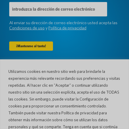
Dirección
de
correo
electrónico
Al enviar su dirección de correo electrónico usted acepta las
(Requerido)
Condiciones de uso
y
Política de privacidad
Compañía
Utilizamos cookies en nuestro sitio web para brindarle la
Sobre nosotros
Sala de prensa
experiencia más relevante recordando sus preferencias y visitas
Idiomas y Países
#AllSpokenHere
repetidas. Al hacer clic en "Aceptar" o continuar utilizando
Blog
nuestro sitio sin una selección explícita, acepta el uso de TODAS
las cookies. Sin embargo, puede visitar la Configuración de
Apoyo
cookies para proporcionar un consentimiento controlado.
Atención al cliente
Garantía limitada
También puede visitar nuestra Política de privacidad para
Política de Devolución
Seguridad de bolsillo
obtener más información sobre cómo se utilizan los datos
Política de Envío
personales y qué se comparte. Tenga en cuenta que si continúa