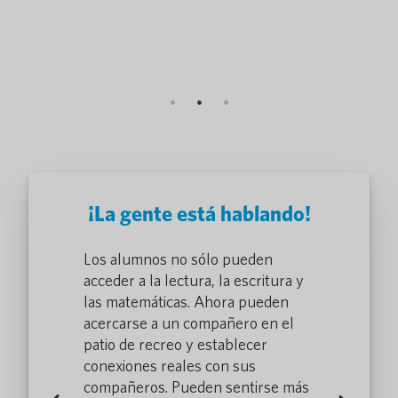
PALO ALTO, 
Para más de
¡La gente está hablando!
estros
Los alumnos no sólo pueden
Pocketalk of
de primera
acceder a la lectura, la escritura y
miembros de
nera de
las matemáticas. Ahora pueden
línea del D
una
acercarse a un compañero en el
traducir ráp
ntidos, lo
patio de recreo y establecer
conversación
nicarnos de
conexiones reales con sus
que nos per
iciente con
compañeros. Pueden sentirse más
manera más e