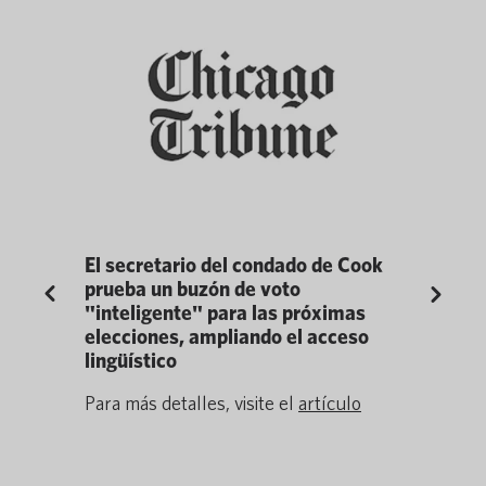
ras
El secretario del condado de Cook
Pocketalk
prueba un buzón de voto
innovació
Previous
Next
"inteligente" para las próximas
en la 7ª 
talk,
elecciones, ampliando el acceso
anuales 
rvices
lingüístico
Awards
adores de
El premio 
Para más detalles, visite el
artículo
pierden
traducción
Pocketalk,
tículo
inclusión 