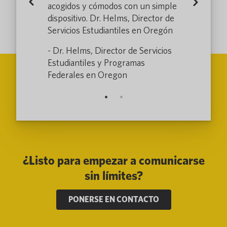
Previous
Next
orado que no
acogidos y cómodos con un simple
los resident
dez o en
dispositivo. Dr. Helms, Director de
hablan inglé
 la visita al
Servicios Estudiantiles en Oregón
absoluto y ha
periencia
DMV sea una
- Dr. Helms, Director de Servicios
tro personal.
para el clie
Estudiantiles y Programas
nior, Colorado
Federales en Oregon
- Electra, di
¿Listo para empezar a comunicarse
sin límites?
PONERSE EN CONTACTO