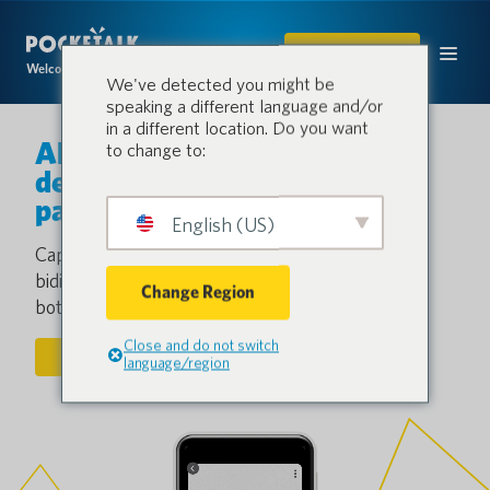
COMPRAR
Welcome to the conversation.
We've detected you might be
speaking a different language and/or
in a different location. Do you want
Algunas conversaciones son
to change to:
demasiado importantes como
para perderlas.
English (US)
Capte todos los detalles con la traducción
bidireccional en tiempo real con sólo pulsar un
Change Region
botón.
Close and do not switch
PONERSE EN CONTACTO
language/region