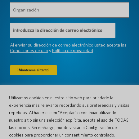
Organización
(Requerido)
Dirección
de
correo
electrónico
Al enviar su dirección de correo electrónico usted acepta las
(Requerido)
Condiciones de uso
y
Política de privacidad
Compañía
Utilizamos cookies en nuestro sitio web para brindarle la
Sobre nosotros
Sala de prensa
experiencia más relevante recordando sus preferencias y visitas
Idiomas y Países
#AllSpokenHere
repetidas. Al hacer clic en "Aceptar" o continuar utilizando
Blog
nuestro sitio sin una selección explícita, acepta el uso de TODAS
Apoyo
las cookies. Sin embargo, puede visitar la Configuración de
cookies para proporcionar un consentimiento controlado.
Atención al cliente
Garantía limitada