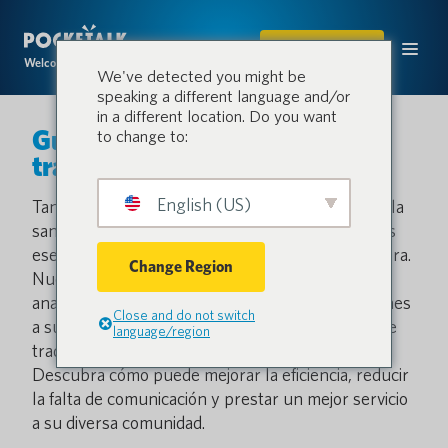
COMPRAR
Welcome to the conversation.
We've detected you might be
speaking a different language and/or
in a different location. Do you want
Guía de soluciones de
to change to:
traducción más inteligentes
English (US)
Tanto si se dedica a la aplicación de la ley como a la
sanidad o la educación, una comunicación clara es
esencial, y el idioma nunca debería ser una barrera.
Change Region
Nuestros libros blancos específicos del sector
analizan cómo Pocketalk ayuda a las organizaciones
Close and do not switch
a superar los retos lingüísticos con soluciones de
language/region
traducción seguras, escalables y fáciles de usar.
Descubra cómo puede mejorar la eficiencia, reducir
la falta de comunicación y prestar un mejor servicio
a su diversa comunidad.