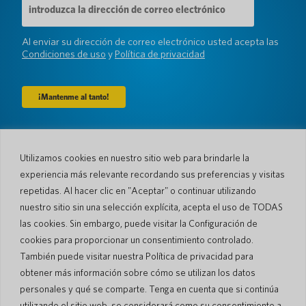
de
correo
electrónico
Al enviar su dirección de correo electrónico usted acepta las
(Requerido)
Condiciones de uso
y
Política de privacidad
Compañía
Utilizamos cookies en nuestro sitio web para brindarle la
Sobre nosotros
Sala de prensa
experiencia más relevante recordando sus preferencias y visitas
Idiomas y Países
#AllSpokenHere
repetidas. Al hacer clic en "Aceptar" o continuar utilizando
Blog
nuestro sitio sin una selección explícita, acepta el uso de TODAS
Apoyo
las cookies. Sin embargo, puede visitar la Configuración de
cookies para proporcionar un consentimiento controlado.
Atención al cliente
Garantía limitada
También puede visitar nuestra Política de privacidad para
Política de Devolución
Seguridad de bolsillo
obtener más información sobre cómo se utilizan los datos
Política de Envío
personales y qué se comparte. Tenga en cuenta que si continúa
Contacto
utilizando el sitio web, se considerará como su consentimiento a