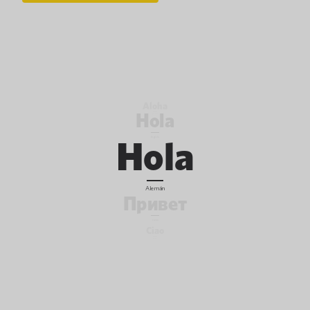
Aloha
Hola
hawaiano
Hola
Inglés
Alemán
Привет
ruso
Ciao
italiano