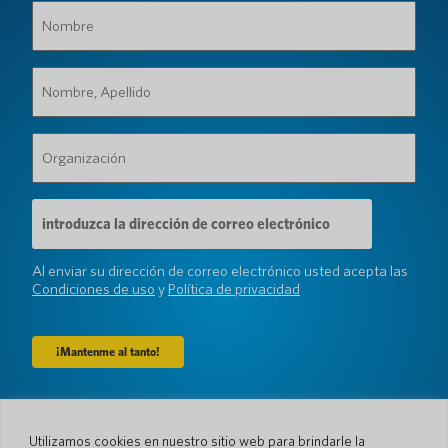
Nombre
(Requerido)
Nombre,
Apellido
(Requerido)
Organización
(Requerido)
Dirección
de
correo
electrónico
Al enviar su dirección de correo electrónico usted acepta las
(Requerido)
Condiciones de uso
y
Política de privacidad
Compañía
Utilizamos cookies en nuestro sitio web para brindarle la