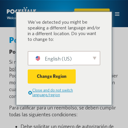
COMPRAR
Welcome to the conversation.
We've detected you might be
speaking a different language and/or
in a different location. Do you want
Política de Devolución
to change to:
Pocketalk Return Policy
English (US)
Si no está satisfecho con su compra en
bolsilloalk.com
del dispositivo de traducción
Pocketalk (el “Dispositivo Pocketalk”) por cualquier
Change Region
motivo, puede solicitar un reembolso completo en
cualquier momento
En 30 días
de la fecha de
Close and do not switch
language/region
compra (el “Período de Devolución”).
Para calificar para un reembolso, se deben cumplir
todas las siguientes condiciones:
Debe solicitar un número de autorización de