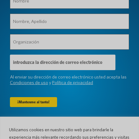
(Requerido)
Nombre,
Apellido
(Requerido)
Organización
(Requerido)
Dirección
de
correo
electrónico
Al enviar su dirección de correo electrónico usted acepta las
(Requerido)
Condiciones de uso
y
Política de privacidad
Compañía
Utilizamos cookies en nuestro sitio web para brindarle la
Sobre nosotros
Sala de prensa
experiencia más relevante recordando sus preferencias y visitas