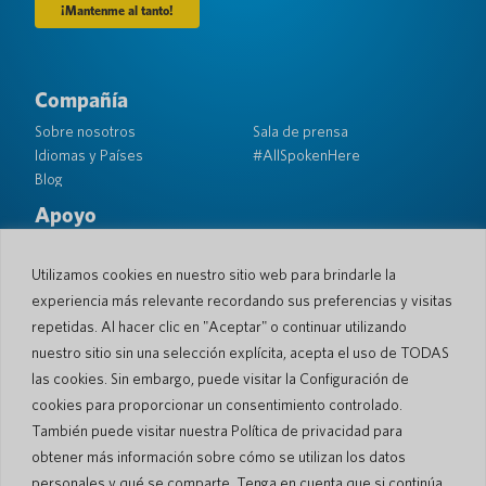
Compañía
Sobre nosotros
Sala de prensa
Idiomas y Países
#AllSpokenHere
Blog
Apoyo
Atención al cliente
Garantía limitada
Política de Devolución
Seguridad de bolsillo
Utilizamos cookies en nuestro sitio web para brindarle la
Política de Envío
experiencia más relevante recordando sus preferencias y visitas
Contacto
repetidas. Al hacer clic en "Aceptar" o continuar utilizando
nuestro sitio sin una selección explícita, acepta el uso de TODAS
Consulta
Ventas comerciales
las cookies. Sin embargo, puede visitar la Configuración de
cookies para proporcionar un consentimiento controlado.
© 2026 Pocketalk
También puede visitar nuestra Política de privacidad para
Política de cookies
Política de privacidad
obtener más información sobre cómo se utilizan los datos
Configuración de cookies
Términos de uso del sitio web
personales y qué se comparte. Tenga en cuenta que si continúa