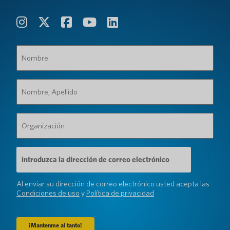
Nombre
(Requerido)
Nombre,
Apellido
(Requerido)
Organización
(Requerido)
Dirección
de
correo
electrónico
Al enviar su dirección de correo electrónico usted acepta las
(Requerido)
Condiciones de uso
y
Política de privacidad