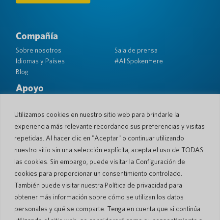
Compañía
Sobre nosotros
Sala de prensa
Idiomas y Países
#AllSpokenHere
Blog
Apoyo
Atención al cliente
Garantía limitada
Política de Devolución
Seguridad de bolsillo
Utilizamos cookies en nuestro sitio web para brindarle la
Política de Envío
experiencia más relevante recordando sus preferencias y visitas
repetidas. Al hacer clic en "Aceptar" o continuar utilizando
Contacto
nuestro sitio sin una selección explícita, acepta el uso de TODAS
Consulta
Ventas comerciales
las cookies. Sin embargo, puede visitar la Configuración de
cookies para proporcionar un consentimiento controlado.
© 2026 Pocketalk
También puede visitar nuestra Política de privacidad para
Política de cookies
Política de privacidad
obtener más información sobre cómo se utilizan los datos
Configuración de cookies
Términos de uso del sitio web
personales y qué se comparte. Tenga en cuenta que si continúa