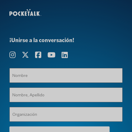
¡Unirse a la conversación!
Nombre
(Requerido)
Nombre,
Apellido
(Requerido)
Organización
(Requerido)
Dirección