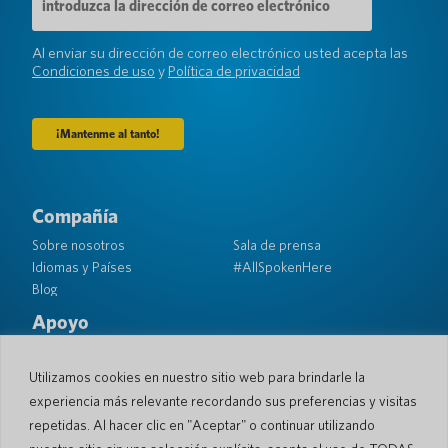
de
correo
electrónico
Al enviar su dirección de correo electrónico usted acepta las
(Requerido)
Condiciones de uso
y
Política de privacidad
Compañía
Sobre nosotros
Sala de prensa
Idiomas y Países
#AllSpokenHere
Blog
Apoyo
Atención al cliente
Garantía limitada
Política de Devolución
Seguridad de bolsillo
Utilizamos cookies en nuestro sitio web para brindarle la
Política de Envío
experiencia más relevante recordando sus preferencias y visitas
Contacto
repetidas. Al hacer clic en "Aceptar" o continuar utilizando