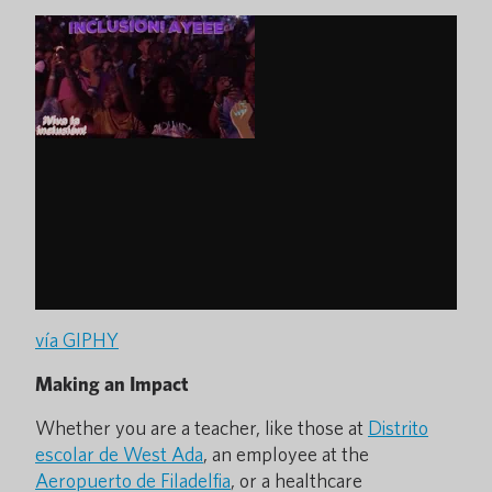
vía GIPHY
Making an Impact
Whether you are a teacher, like those at
Distrito
escolar de West Ada
, an employee at the
Aeropuerto de Filadelfia
, or a healthcare