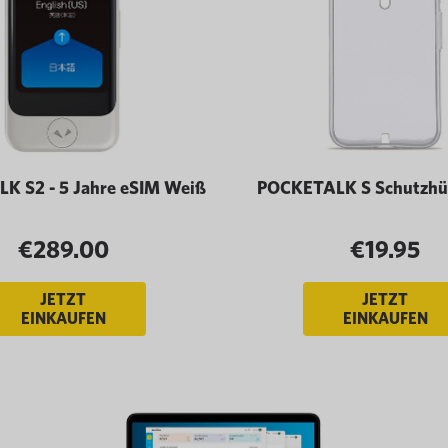
K S2 - 5 Jahre eSIM Weiß
POCKETALK S Schutzhüll
€289.00
€19.95
JETZT
JETZT
EINKAUFEN
EINKAUFEN