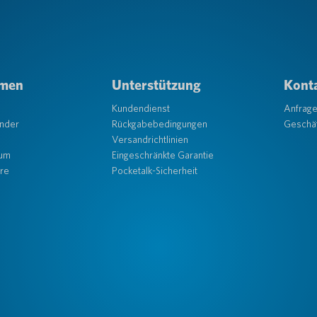
hmen
Unterstützung
Konta
Kundendienst
Anfrag
änder
Rückgabebedingungen
Geschäf
Versandrichtlinien
aum
Eingeschränkte Garantie
re
Pocketalk-Sicherheit