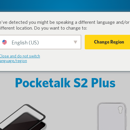
tion.
Produkte
Branchen
've detected you might be speaking a different language and/or 
different location. Do you want to change to:
Change Region
English (US)
Close and do not switch
language/region
Pocketalk S2 Plus