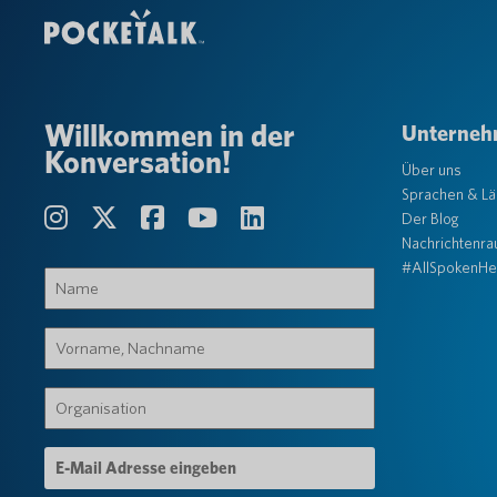
Willkommen in der
Unterne
Konversation!
Über uns
Sprachen & L
Der Blog
Nachrichtenr
#AllSpokenHe
Name
(erforderlich)
Vorname,
Nachname
(erforderlich)
Organisation
(erforderlich)
E-
Mail-