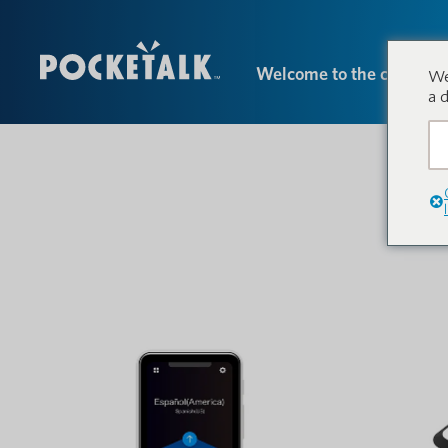
Welcome to the conversa
We
a 