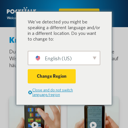
IN DEN SHOP
Welcome to the conversation.
We've detected you might be
speaking a different language and/or
in a different location. Do you want
Kundendienst
to change to:
Durchsuchen Sie unsere Videobibliothek oder die
Wissensdatenbank und erhalten Sie Antworten auf
English (US)
häufig gestellte Fragen.
Change Region
Close and do not switch
language/region