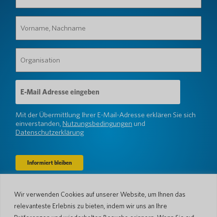
Vorname,
Nachname
(erforderlich)
Organisation
(erforderlich)
E-
Mail-
Adresse
(erforderlich)
Mit der Übermittlung Ihrer E-Mail-Adresse erklären Sie sich
einverstanden,
Nutzungsbedingungen
und
Datenschutzerklärung
Wir verwenden Cookies auf unserer Website, um Ihnen das
Unternehmen
relevanteste Erlebnis zu bieten, indem wir uns an Ihre
Über uns
Nachrichtenraum