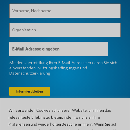
Vorname,
Nachname
(erforderlich)
Organisation
(erforderlich)
E-
Mail-
Adresse
(erforderlich)
Mit der Übermittlung Ihrer E-Mail-Adresse erklären Sie sich
einverstanden,
Nutzungsbedingungen
und
Datenschutzerklärung
Wir verwenden Cookies auf unserer Website, um Ihnen das
Unternehmen
relevanteste Erlebnis zu bieten, indem wir uns an Ihre
Über uns
Nachrichtenraum
Präferenzen und wiederholten Besuche erinnern. Wenn Sie auf