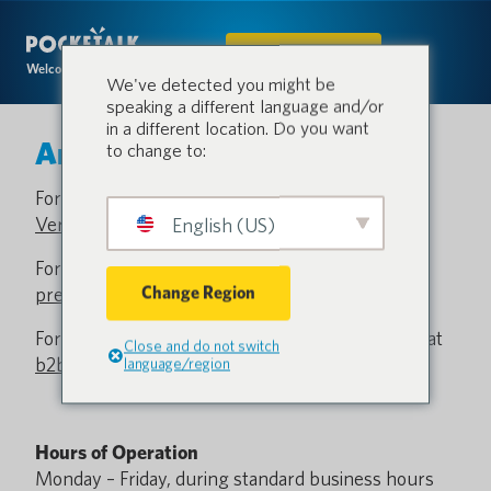
IN DEN SHOP
Welcome to the conversation.
We've detected you might be
speaking a different language and/or
in a different location. Do you want
Anfrage
to change to:
For all business sale inquiries, please visit our
Verkaufsanfrage
English (US)
page.
For all media inquiries, please contact us at
Change Region
press@pocketalk.com
For all business sale inquiries, please contact us at
Close and do not switch
b2b-europe@pocketalk.com
.
language/region
Hours of Operation
Monday – Friday, during standard business hours