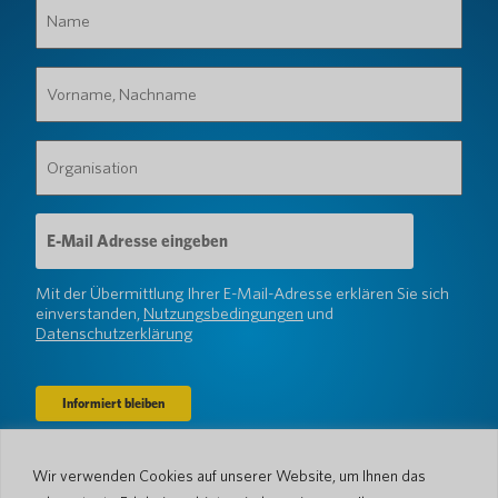
Name
(erforderlich)
Vorname,
Nachname
(erforderlich)
Organisation
(erforderlich)
E-
Mail-
Adresse
(erforderlich)
Mit der Übermittlung Ihrer E-Mail-Adresse erklären Sie sich
einverstanden,
Nutzungsbedingungen
und
Datenschutzerklärung
Wir verwenden Cookies auf unserer Website, um Ihnen das
Unternehmen