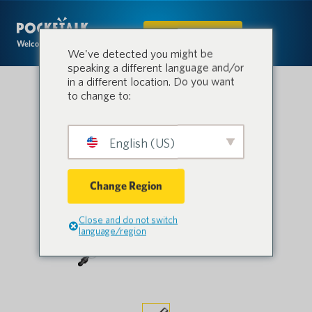
IN DEN SHOP
Welcome to the conversation.
We've detected you might be
speaking a different language and/or
in a different location. Do you want
to change to:
English (US)
Change Region
Close and do not switch
language/region