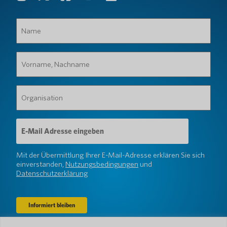
Name
(erforderlich)
Vorname,
Nachname
(erforderlich)
Organisation
(erforderlich)
E-
Mail-
Adresse
(erforderlich)
Mit der Übermittlung Ihrer E-Mail-Adresse erklären Sie sich
einverstanden,
Nutzungsbedingungen
und
Datenschutzerklärung