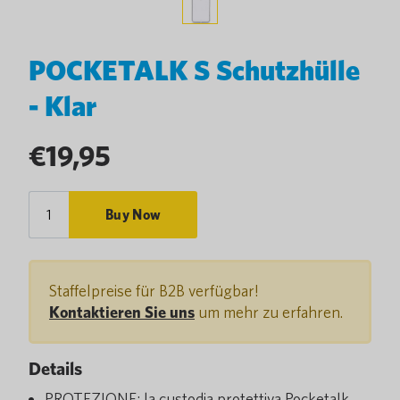
POCKETALK S Schutzhülle
- Klar
Regular
€19,95
price
Buy Now
Staffelpreise für B2B verfügbar!
Kontaktieren Sie uns
um mehr zu erfahren.
Details
PROTEZIONE: la custodia protettiva Pocketalk