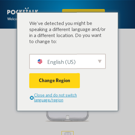
IN DEN SHOP
Welcome to the conversation.
We've detected you might be
speaking a different language and/or
in a different location. Do you want
to change to:
English (US)
Change Region
Close and do not switch
language/region