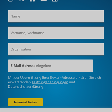
Name
(erforderlich)
Vorname,
Nachname
(erforderlich)
Organisation
(erforderlich)
E-
Mail-
Adresse
(erforderlich)
Mit der Übermittlung Ihrer E-Mail-Adresse erklären Sie sich
einverstanden,
Nutzungsbedingungen
und
Datenschutzerklärung