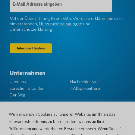
Mail-
Adresse
(erforderlich)
Mit der Übermittlung Ihrer E-Mail-Adresse erklären Sie sich
einverstanden,
Nutzungsbedingungen
und
Datenschutzerklärung
Unternehmen
Über uns
Nachrichtenraum
Sprachen & Länder
#AllSpokenHere
Der Blog
Unterstützung
Kundendienst
Eingeschränkte Garantie
Wir verwenden Cookies auf unserer Website, um Ihnen das
Rückgabebedingungen
Pocketalk-Sicherheit
relevanteste Erlebnis zu bieten, indem wir uns an Ihre
Versandrichtlinien
Präferenzen und wiederholten Besuche erinnern. Wenn Sie auf