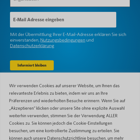
(erforderlich)
E-
Mail-
Adresse
(erforderlich)
Mit der Übermittlung Ihrer E-Mail-Adresse erklären Sie sich
einverstanden,
Nutzungsbedingungen
und
Datenschutzerklärung
Wir verwenden Cookies auf unserer Website, um Ihnen das
Unternehmen
relevanteste Erlebnis zu bieten, indem wir uns an Ihre
Über uns
Nachrichtenraum
Präferenzen und wiederholten Besuche erinnern. Wenn Sie auf
Sprachen & Länder
#AllSpokenHere
„Akzeptieren“ klicken oder unsere Site ohne explizite Auswahl
Der Blog
weiterhin verwenden, stimmen Sie der Verwendung ALLER
Unterstützung
Cookies zu. Sie können jedoch die Cookie-Einstellungen
besuchen, um eine kontrollierte Zustimmung zu erteilen. Sie
Kundendienst
Eingeschränkte Garantie
können auch unsere Datenschutzrichtlinie besuchen, um mehr