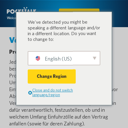
IN DEN SHOP
Welcome to the conversation.
We've detected you might be
speaking a different language and/or
in a different location. Do you want
Versandrichtlinien
to change to:
Preis und Bezahlung
English (US)
Jeder auf der Produktseite angezeigte Preis
besteht aus dem vollen Verkaufspreis des
Produkts, einschließlich Mehrwertsteuer oder
Change Region
Umsatzsteuer, jedoch ohne Versandkosten und
Einfuhrzölle (sofern zutreffend). Pocketalk wird vor
Close and do not switch
language/region
Abschluss des Vertrags alle anfallenden
Versandkosten klar angeben. Sie sind jedoch allein
dafür verantwortlich, festzustellen, ob und in
welchem Umfang Einfuhrzölle auf den Vertrag
anfallen (sowie für deren Zahlung).