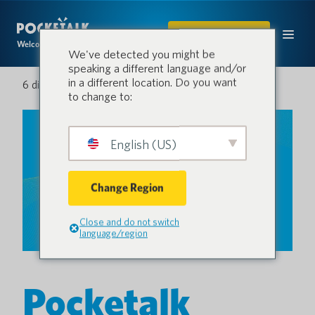
ACQUISTARE
Welcome to the conversation.
We've detected you might be
speaking a different language and/or
in a different location. Do you want
6 dicembre 2023
to change to:
English (US)
Change Region
Close and do not switch
language/region
Pocketalk