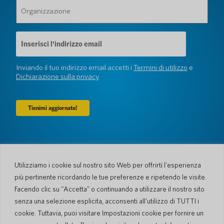
Organizzazione
(Obbligatorio)
Indirizzo
e-
mail
(Obbligatorio)
Inviando il tuo indirizzo email accetti i
Termini di utilizzo
e
Dichiarazione sulla privacy
Azienda
Chi siamo
Newsroom
Utilizziamo i cookie sul nostro sito Web per offrirti l'esperienza
Lingue e Nazioni
#AllSpokenHere
più pertinente ricordando le tue preferenze e ripetendo le visite.
Blog
Facendo clic su "Accetta" o continuando a utilizzare il nostro sito
Supporto
senza una selezione esplicita, acconsenti all'utilizzo di TUTTI i
cookie. Tuttavia, puoi visitare Impostazioni cookie per fornire un
Servizio Clienti
Processo di spedizione