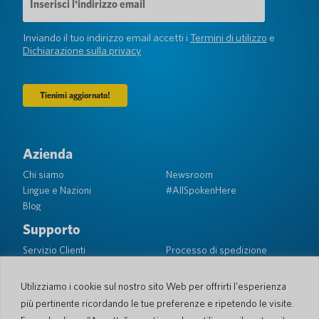
e-
mail
(Obbligatorio)
Inviando il tuo indirizzo email accetti i
Termini di utilizzo
e
Dichiarazione sulla privacy
Azienda
Chi siamo
Newsroom
Lingue e Nazioni
#AllSpokenHere
Blog
Supporto
Servizio Clienti
Processo di spedizione
Processo spedizione di
Garanzia limitata
ritorno
Sicurezza PocketTalk
Utilizziamo i cookie sul nostro sito Web per offrirti l'esperienza
Contattaci
più pertinente ricordando le tue preferenze e ripetendo le visite.