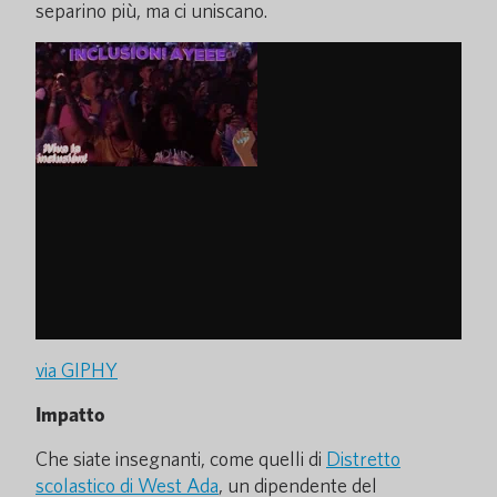
separino più, ma ci uniscano.
via GIPHY
Impatto
Che siate insegnanti, come quelli di
Distretto
scolastico di West Ada
, un dipendente del