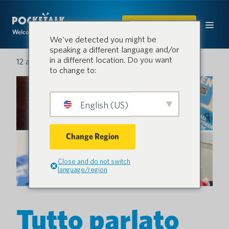
ACQUISTARE
Welcome to the conversation.
We've detected you might be
speaking a different language and/or
in a different location. Do you want
12 aprile 2024
to change to:
English (US)
Change Region
Close and do not switch
language/region
Tutto parlato