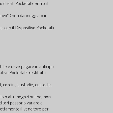
 clienti Pocketalk entro il
 nuovo” (non danneggiato in
usi con il Dispositivo Pocketalk
abile e deve pagare in anticipo
itivo Pocketalk restituito
, cordini, custodie, custodie,
io o altri negozi online, non
nditori possono variare e
irettamente il venditore per