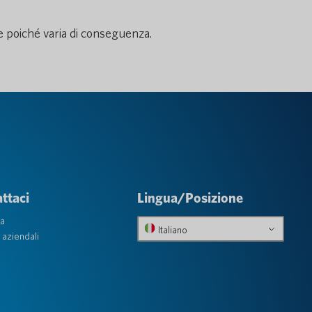
one poiché varia di conseguenza.
ttaci
Lingua/Posizione
ta
Italiano
 aziendali