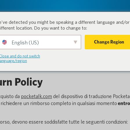
tion.
Prodotti
Industrie
've detected you might be speaking a different language and/or 
different location. Do you want to change to:
Change Region
English (US)
spedizione di rito
Close and do not switch
language/region
rn Policy
cquisto da
pocketalk.com
del dispositivo di traduzione Pocketa
le richiedere un rimborso completo in qualsiasi momento
entro
orso, devono essere soddisfatte tutte le seguenti condizioni: