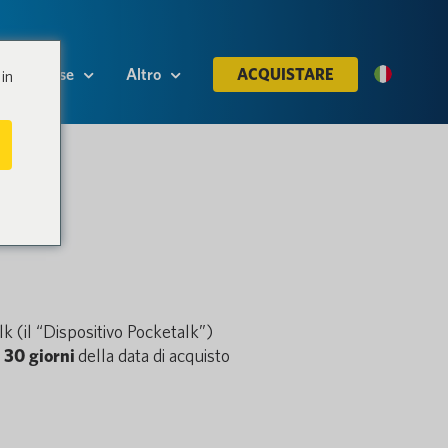
Risorse
Altro
ACQUISTARE
in
rno
lk (il “Dispositivo Pocketalk”)
 30 giorni
della data di acquisto