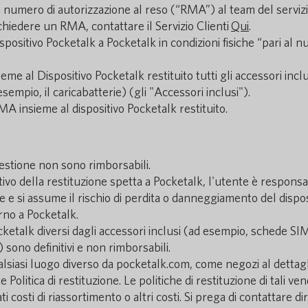
 numero di autorizzazione al reso (“RMA”) al team del servizio
ichiedere un RMA, contattare il Servizio Clienti
Qui
.
dispositivo Pocketalk a Pocketalk in condizioni fisiche “pari al
eme al Dispositivo Pocketalk restituito tutti gli accessori incl
sempio, il caricabatterie) (gli "Accessori inclusi").
MA insieme al dispositivo Pocketalk restituito.
estione non sono rimborsabili.
otivo della restituzione spetta a Pocketalk, l'utente è respons
e e si assume il rischio di perdita o danneggiamento del dispos
orno a Pocketalk.
ocketalk diversi dagli accessori inclusi (ad esempio, schede SIM
sono definitivi e non rimborsabili.
qualsiasi luogo diverso da pocketalk.com, come negozi al dettagl
Politica di restituzione. Le politiche di restituzione di tali ve
 costi di riassortimento o altri costi. Si prega di contattare d