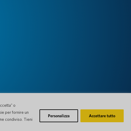
Accetta" o
kie per fornire un
Personalizza
Accettare tutto
ene condiviso. Tieni