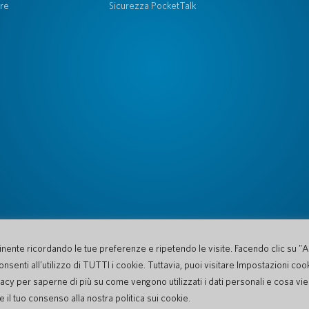
re
Sicurezza PocketTalk
rtinente ricordando le tue preferenze e ripetendo le visite. Facendo clic su "
nsenti all'utilizzo di TUTTI i cookie. Tuttavia, puoi visitare Impostazioni coo
vacy per saperne di più su come vengono utilizzati i dati personali e cosa vi
 cookie
Dichiarazione sulla privacy
Condizioni d'uso del sito web
 il tuo consenso alla nostra politica sui cookie.