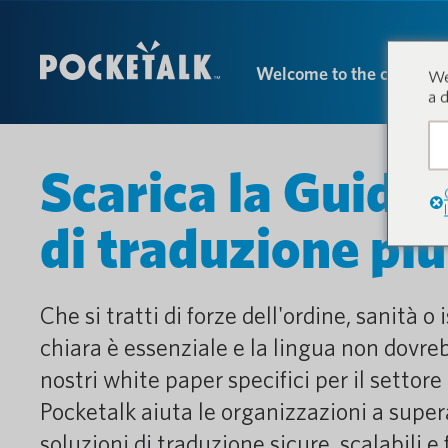
Welcome to the conversa
We
a 
Scarica la Guida 
di traduzione più 
Che si tratti di forze dell'ordine, sanità
chiara è essenziale e la lingua non dovre
nostri white paper specifici per il settor
Pocketalk aiuta le organizzazioni a supera
soluzioni di traduzione sicure, scalabili e