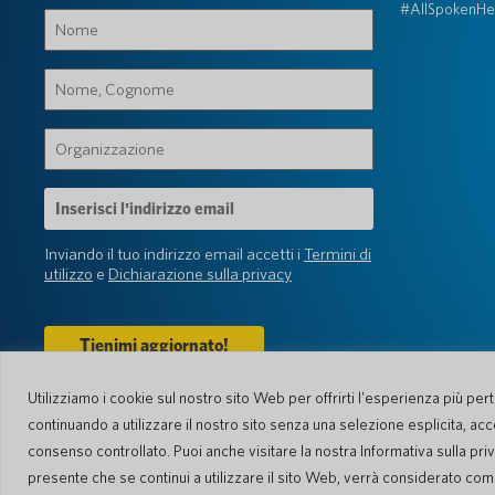
#AllSpokenHe
Nome
(Obbligatorio)
Nome,
Cognome
(Obbligatorio)
Organizzazione
(Obbligatorio)
Indirizzo
e-
mail
Inviando il tuo indirizzo email accetti i
Termini di
(Obbligatorio)
utilizzo
e
Dichiarazione sulla privacy
Utilizziamo i cookie sul nostro sito Web per offrirti l'esperienza più pe
continuando a utilizzare il nostro sito senza una selezione esplicita, acco
© 2026 Pocketalk
consenso controllato. Puoi anche visitare la nostra Informativa sulla pri
Gestione dei Cookie
Impostazioni dei
presente che se continui a utilizzare il sito Web, verrà considerato come