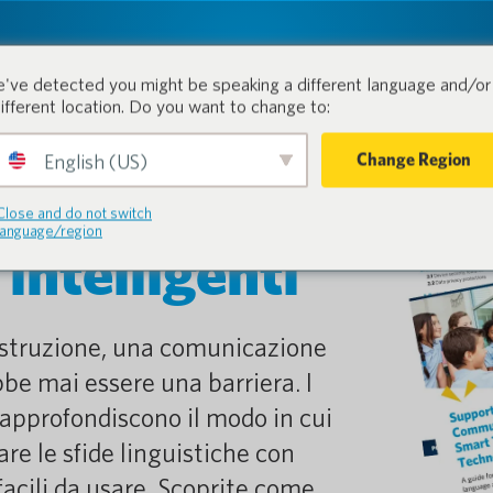
tion.
Prodotti
Industrie
've detected you might be speaking a different language and/or 
different location. Do you want to change to:
Change Region
English (US)
alle soluzioni
Close and do not switch
language/region
intelligenti
 o istruzione, una comunicazione
bbe mai essere una barriera. I
e approfondiscono il modo in cui
re le sfide linguistiche con
 facili da usare. Scoprite come