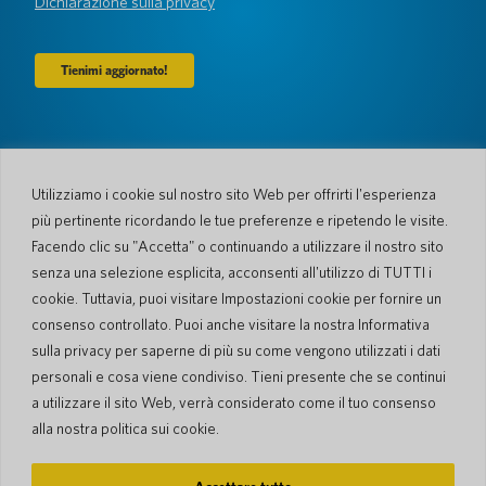
Dichiarazione sulla privacy
Azienda
Chi siamo
Newsroom
Utilizziamo i cookie sul nostro sito Web per offrirti l'esperienza
Lingue e Nazioni
#AllSpokenHere
più pertinente ricordando le tue preferenze e ripetendo le visite.
Blog
Facendo clic su "Accetta" o continuando a utilizzare il nostro sito
Supporto
senza una selezione esplicita, acconsenti all'utilizzo di TUTTI i
cookie. Tuttavia, puoi visitare Impostazioni cookie per fornire un
Servizio Clienti
Processo di spedizione
consenso controllato. Puoi anche visitare la nostra Informativa
Processo spedizione di
Garanzia limitata
ritorno
sulla privacy per saperne di più su come vengono utilizzati i dati
Sicurezza PocketTalk
personali e cosa viene condiviso. Tieni presente che se continui
Contattaci
a utilizzare il sito Web, verrà considerato come il tuo consenso
Richiesta
Vendite aziendali
alla nostra politica sui cookie.
© 2026 Pocketalk