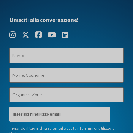
Unisciti alla conversazione!
Nome
(Obbligatorio)
Nome,
Cognome
(Obbligatorio)
Organizzazione
(Obbligatorio)
Indirizzo
e-
mail
(Obbligatorio)
Inviando il tuo indirizzo email accetti i
Termini di utilizzo
e