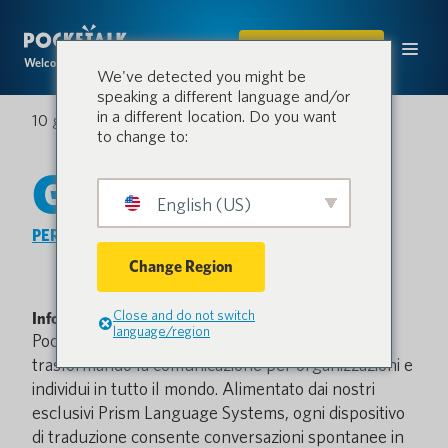
ACQUISTARE
Welcome to the conversation.
We've detected you might be
speaking a different language and/or
in a different location. Do you want
10 gennaio 2020
to change to:
Genitori
English (US)
PER SAPERNE DI PIÙ
Change Region
Close and do not switch
Informazioni su Pocketalk
language/region
Pocketalk è il leader globale nella traduzione,
trasformando la comunicazione per organizzazioni e
individui in tutto il mondo. Alimentato dai nostri
esclusivi Prism Language Systems, ogni dispositivo
di traduzione consente conversazioni spontanee in