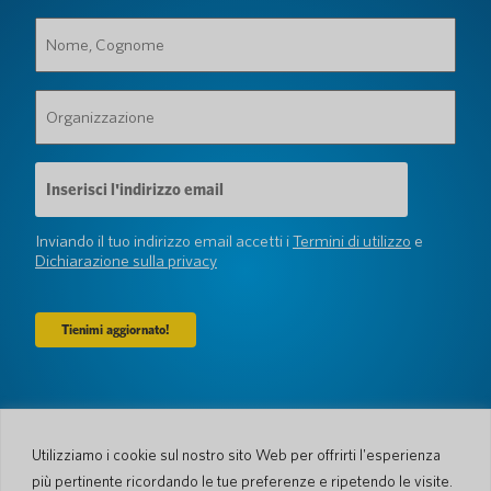
Nome,
Cognome
(Obbligatorio)
Organizzazione
(Obbligatorio)
Indirizzo
e-
mail
(Obbligatorio)
Inviando il tuo indirizzo email accetti i
Termini di utilizzo
e
Dichiarazione sulla privacy
Azienda
Chi siamo
Newsroom
Utilizziamo i cookie sul nostro sito Web per offrirti l'esperienza
Lingue e Nazioni
#AllSpokenHere
più pertinente ricordando le tue preferenze e ripetendo le visite.