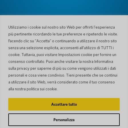
Azienda
Chi siamo
Newsroom
Utilizziamo i cookie sul nostro sito Web per offrirti l'esperienza
Lingue e Nazioni
#AllSpokenHere
più pertinente ricordando le tue preferenze e ripetendo le visite.
Blog
Facendo clic su "Accetta" o continuando a utilizzare il nostro sito
Supporto
senza una selezione esplicita, acconsenti all'utilizzo di TUTTI i
cookie. Tuttavia, puoi visitare Impostazioni cookie per fornire un
Servizio Clienti
Processo di spedizione
consenso controllato. Puoi anche visitare la nostra Informativa
Processo spedizione di
Garanzia limitata
ritorno
sulla privacy per saperne di più su come vengono utilizzati i dati
Sicurezza PocketTalk
personali e cosa viene condiviso. Tieni presente che se continui
Contattaci
a utilizzare il sito Web, verrà considerato come il tuo consenso
Richiesta
Vendite aziendali
alla nostra politica sui cookie.
© 2026 Pocketalk
Accettare tutto
Gestione dei Cookie
Dichiarazione sulla privacy
Impostazioni dei cookie
Condizioni d'uso del sito web
Personalizza