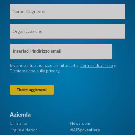
Nome,
Cognome
(Obbligatorio)
Organizzazione
(Obbligatorio)
Indirizzo
e-
mail
(Obbligatorio)
Inviando il tuo indirizzo email accetti i
Termini di utilizzo
e
Dichiarazione sulla privacy
Azienda
Chi siamo
Newsroom
Lingue e Nazioni
#AllSpokenHere