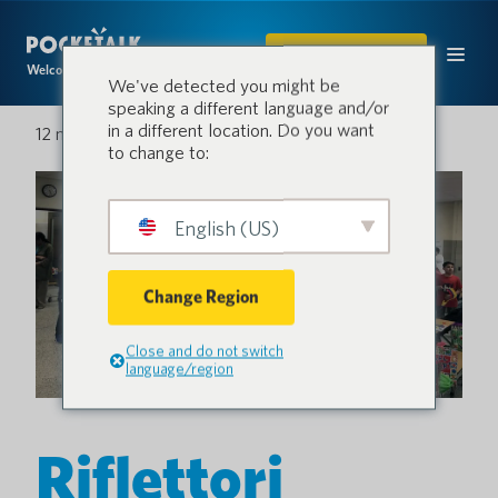
ACQUISTARE
Welcome to the conversation.
We've detected you might be
speaking a different language and/or
in a different location. Do you want
12 maggio 2023
to change to:
English (US)
Change Region
Close and do not switch
language/region
Riflettori