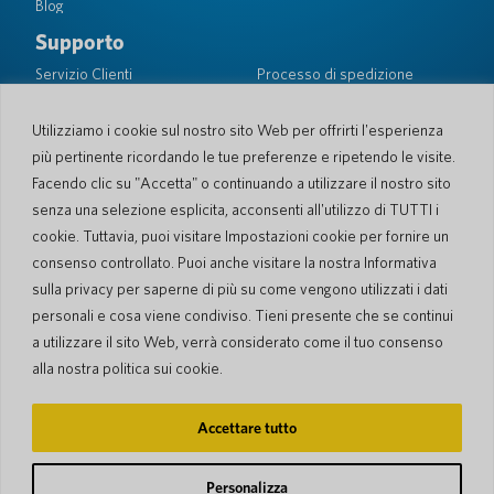
Blog
Supporto
Servizio Clienti
Processo di spedizione
Processo spedizione di
Garanzia limitata
ritorno
Sicurezza PocketTalk
Utilizziamo i cookie sul nostro sito Web per offrirti l'esperienza
Contattaci
più pertinente ricordando le tue preferenze e ripetendo le visite.
Facendo clic su "Accetta" o continuando a utilizzare il nostro sito
Richiesta
Vendite aziendali
senza una selezione esplicita, acconsenti all'utilizzo di TUTTI i
cookie. Tuttavia, puoi visitare Impostazioni cookie per fornire un
© 2026 Pocketalk
consenso controllato. Puoi anche visitare la nostra Informativa
Gestione dei Cookie
Dichiarazione sulla privacy
sulla privacy per saperne di più su come vengono utilizzati i dati
Impostazioni dei cookie
Condizioni d'uso del sito web
personali e cosa viene condiviso. Tieni presente che se continui
a utilizzare il sito Web, verrà considerato come il tuo consenso
alla nostra politica sui cookie.
Accettare tutto
Personalizza