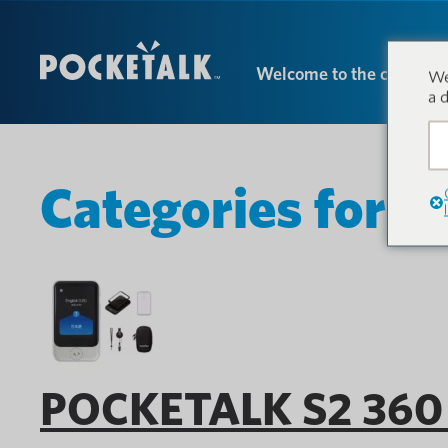
Welcome to the conversa
We
a 
Categories for P
POCKETALK S2 360 