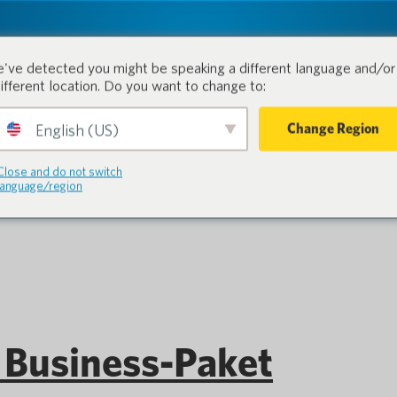
tion.
Produkte
Branchen
've detected you might be speaking a different language and/or 
different location. Do you want to change to:
Change Region
English (US)
ocketalk S-Serie
Close and do not switch
language/region
Business-Paket