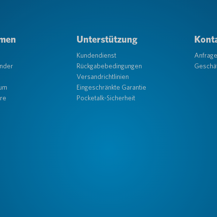
hmen
Unterstützung
Konta
Kundendienst
Anfrag
änder
Rückgabebedingungen
Geschäf
Versandrichtlinien
aum
Eingeschränkte Garantie
re
Pocketalk-Sicherheit