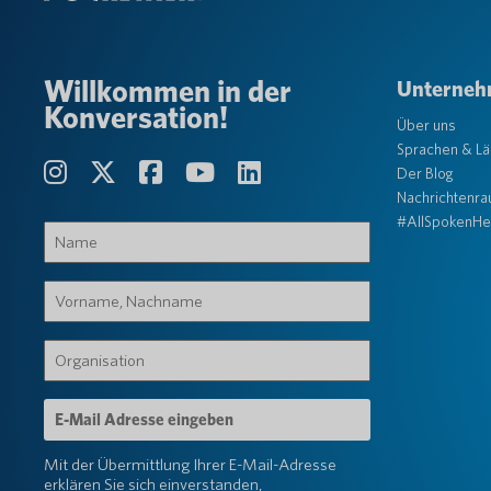
Willkommen in der
Unterne
Konversation!
Über uns
Sprachen & L
Der Blog
Nachrichtenr
#AllSpokenHe
Name
(erforderlich)
Vorname,
Nachname
(erforderlich)
Organisation
(erforderlich)
E-
Mail-
Adresse
Mit der Übermittlung Ihrer E-Mail-Adresse
(erforderlich)
erklären Sie sich einverstanden,