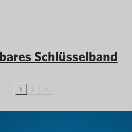
ares Schlüsselband
1
2