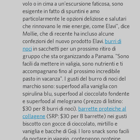
volo o in cima a un'escursione faticosa, sono
esigente in fatto di spuntini e amo
particolarmente le opzioni deliziose e salutari
che rinnovano le mie energie, come Elavi", dice
Mollie, che di recente ha incluso alcune
confezioni del nuovo prodotto Elavi.
burri di
noci
in sacchetti per un prossimo ritiro di
gruppo che sta organizzando a Panama. "Sono
facili da mettere in valigia, sono nutrienti e ti
accompagnano fino al prossimo incredibile
pasto in vacanza". I gusti del burro di noci del
marchio sono: superfood alla vaniglia con
spirulina blu, superfood al cioccolato fondente
e superfood al melograno (prezzo di listino:
$30 per 8 burri di noci).
barrette proteiche al
collagene
(SRP: $30 per 8 barrette) nei gusti
biscotto con gocce di cioccolato, mirtillo e
vaniglia e bacche di Goji. I loro snack sono facili
da portare in viaggio, contengono proteine