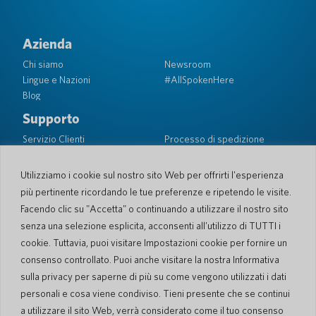
Azienda
Chi siamo
Newsroom
Lingue e Nazioni
#AllSpokenHere
Blog
Supporto
Servizio Clienti
Processo di spedizione
Processo spedizione di
Garanzia limitata
ritorno
Sicurezza PocketTalk
Utilizziamo i cookie sul nostro sito Web per offrirti l'esperienza
Contattaci
più pertinente ricordando le tue preferenze e ripetendo le visite.
Facendo clic su "Accetta" o continuando a utilizzare il nostro sito
Richiesta
Vendite aziendali
senza una selezione esplicita, acconsenti all'utilizzo di TUTTI i
cookie. Tuttavia, puoi visitare Impostazioni cookie per fornire un
© 2026 Pocketalk
consenso controllato. Puoi anche visitare la nostra Informativa
Gestione dei Cookie
Dichiarazione sulla privacy
sulla privacy per saperne di più su come vengono utilizzati i dati
Impostazioni dei cookie
Condizioni d'uso del sito web
personali e cosa viene condiviso. Tieni presente che se continui
a utilizzare il sito Web, verrà considerato come il tuo consenso