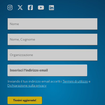
Nome
(Obbligatorio)
Nome,
Cognome
(Obbligatorio)
Organizzazione
(Obbligatorio)
Indirizzo
e-
mail
(Obbligatorio)
Inviando il tuo indirizzo email accetti i
Termini di utilizzo
e
Dichiarazione sulla privacy