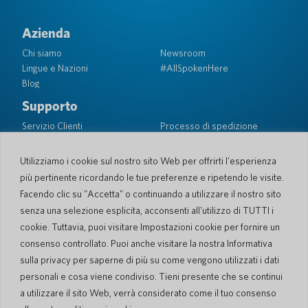
Azienda
Chi siamo
Newsroom
Lingue e Nazioni
#AllSpokenHere
Blog
Supporto
Servizio Clienti
Processo di spedizione
Processo spedizione di
Garanzia limitata
ritorno
Sicurezza PocketTalk
Utilizziamo i cookie sul nostro sito Web per offrirti l'esperienza
Contattaci
più pertinente ricordando le tue preferenze e ripetendo le visite.
Facendo clic su "Accetta" o continuando a utilizzare il nostro sito
Richiesta
Vendite aziendali
senza una selezione esplicita, acconsenti all'utilizzo di TUTTI i
cookie. Tuttavia, puoi visitare Impostazioni cookie per fornire un
© 2026 Pocketalk
consenso controllato. Puoi anche visitare la nostra Informativa
Gestione dei Cookie
Dichiarazione sulla privacy
sulla privacy per saperne di più su come vengono utilizzati i dati
Impostazioni dei cookie
Condizioni d'uso del sito web
personali e cosa viene condiviso. Tieni presente che se continui
a utilizzare il sito Web, verrà considerato come il tuo consenso