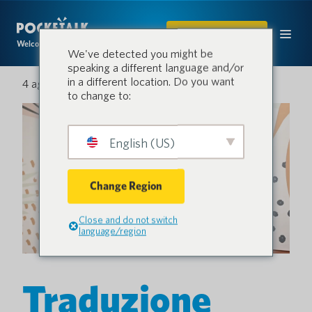
ACQUISTARE
Welcome to the conversation.
We've detected you might be
speaking a different language and/or
in a different location. Do you want
4 agosto 2025
to change to:
English (US)
Change Region
Close and do not switch
language/region
Traduzione