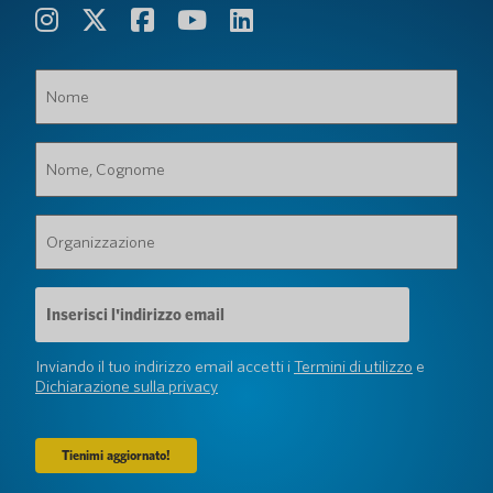
Nome
(Obbligatorio)
Nome,
Cognome
(Obbligatorio)
Organizzazione
(Obbligatorio)
Indirizzo
e-
mail
(Obbligatorio)
Inviando il tuo indirizzo email accetti i
Termini di utilizzo
e
Dichiarazione sulla privacy