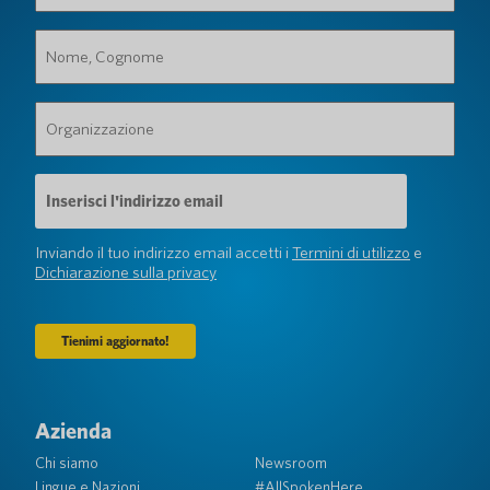
Nome,
Cognome
(Obbligatorio)
Organizzazione
(Obbligatorio)
Indirizzo
e-
mail
(Obbligatorio)
Inviando il tuo indirizzo email accetti i
Termini di utilizzo
e
Dichiarazione sulla privacy
Azienda
Chi siamo
Newsroom
Lingue e Nazioni
#AllSpokenHere