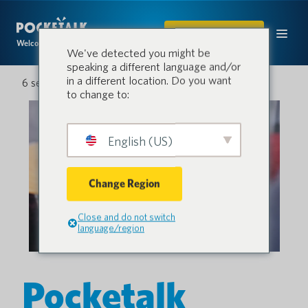
ACQUISTARE
Welcome to the conversation.
We've detected you might be
speaking a different language and/or
in a different location. Do you want
6 settembre 2022
to change to:
English (US)
Change Region
Close and do not switch
language/region
Pocketalk