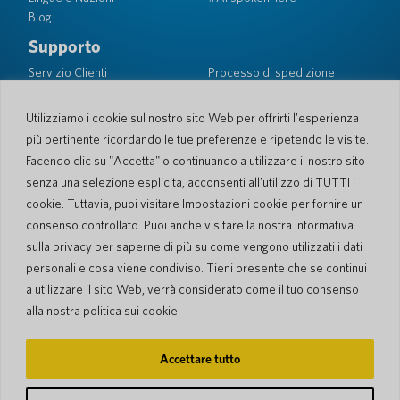
Blog
Supporto
Servizio Clienti
Processo di spedizione
Processo spedizione di
Garanzia limitata
ritorno
Sicurezza PocketTalk
Utilizziamo i cookie sul nostro sito Web per offrirti l'esperienza
Contattaci
più pertinente ricordando le tue preferenze e ripetendo le visite.
Facendo clic su "Accetta" o continuando a utilizzare il nostro sito
Richiesta
Vendite aziendali
senza una selezione esplicita, acconsenti all'utilizzo di TUTTI i
cookie. Tuttavia, puoi visitare Impostazioni cookie per fornire un
© 2026 Pocketalk
consenso controllato. Puoi anche visitare la nostra Informativa
Gestione dei Cookie
Dichiarazione sulla privacy
sulla privacy per saperne di più su come vengono utilizzati i dati
Impostazioni dei cookie
Condizioni d'uso del sito web
personali e cosa viene condiviso. Tieni presente che se continui
a utilizzare il sito Web, verrà considerato come il tuo consenso
alla nostra politica sui cookie.
Accettare tutto