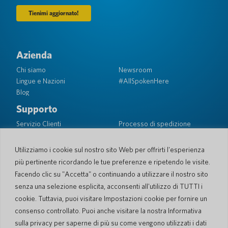
Azienda
Chi siamo
Newsroom
Lingue e Nazioni
#AllSpokenHere
Blog
Supporto
Servizio Clienti
Processo di spedizione
Processo spedizione di
Garanzia limitata
ritorno
Sicurezza PocketTalk
Utilizziamo i cookie sul nostro sito Web per offrirti l'esperienza
Contattaci
più pertinente ricordando le tue preferenze e ripetendo le visite.
Facendo clic su "Accetta" o continuando a utilizzare il nostro sito
Richiesta
Vendite aziendali
senza una selezione esplicita, acconsenti all'utilizzo di TUTTI i
cookie. Tuttavia, puoi visitare Impostazioni cookie per fornire un
© 2026 Pocketalk
consenso controllato. Puoi anche visitare la nostra Informativa
Gestione dei Cookie
Dichiarazione sulla privacy
sulla privacy per saperne di più su come vengono utilizzati i dati