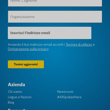
Cognome
(Obbligatorio)
Organizzazione
(Obbligatorio)
Indirizzo
e-
mail
(Obbligatorio)
Inviando il tuo indirizzo email accetti i
Termini di utilizzo
e
Dichiarazione sulla privacy
Azienda
Chi siamo
Newsroom
Lingue e Nazioni
#AllSpokenHere
Blog