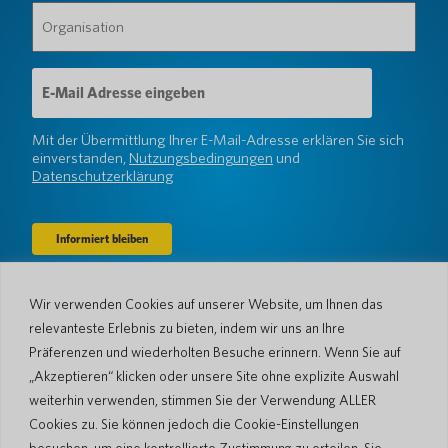
Organisation
(erforderlich)
E-
Mail-
Adresse
(erforderlich)
Mit der Übermittlung Ihrer E-Mail-Adresse erklären Sie sich
einverstanden,
Nutzungsbedingungen
und
Datenschutzerklärung
Wir verwenden Cookies auf unserer Website, um Ihnen das
Unternehmen
relevanteste Erlebnis zu bieten, indem wir uns an Ihre
Über uns
Nachrichtenraum
Präferenzen und wiederholten Besuche erinnern. Wenn Sie auf
Sprachen & Länder
#AllSpokenHere
„Akzeptieren“ klicken oder unsere Site ohne explizite Auswahl
Der Blog
weiterhin verwenden, stimmen Sie der Verwendung ALLER
Unterstützung
Cookies zu. Sie können jedoch die Cookie-Einstellungen
besuchen, um eine kontrollierte Zustimmung zu erteilen. Sie