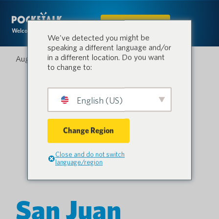
IN DEN SHOP
Welcome to the conversation.
We've detected you might be
speaking a different language and/or
in a different location. Do you want
August 12, 2025
to change to:
English (US)
Change Region
Close and do not switch
language/region
San Juan