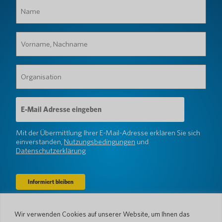
Name
(erforderlich)
Vorname,
Nachname
(erforderlich)
Organisation
(erforderlich)
E-
Mail-
Adresse
(erforderlich)
Mit der Übermittlung Ihrer E-Mail-Adresse erklären Sie sich
einverstanden,
Nutzungsbedingungen
und
Datenschutzerklärung
Wir verwenden Cookies auf unserer Website, um Ihnen das