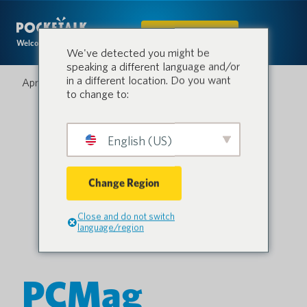
IN DEN SHOP
Welcome to the conversation.
We've detected you might be
speaking a different language and/or
in a different location. Do you want
April 2, 2021
to change to:
English (US)
Change Region
Close and do not switch
language/region
PCMag