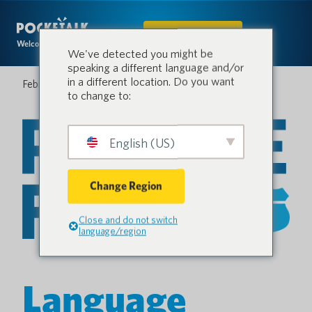
IN DEN SHOP
Welcome to the conversation.
We've detected you might be
speaking a different language and/or
in a different location. Do you want
Februar 26, 2026
to change to:
English (US)
Change Region
Close and do not switch
language/region
Language