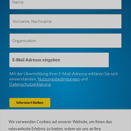
(erforderlich)
Vorname,
Nachname
(erforderlich)
Organisation
(erforderlich)
E-
Mail-
Adresse
(erforderlich)
Mit der Übermittlung Ihrer E-Mail-Adresse erklären Sie sich
einverstanden,
Nutzungsbedingungen
und
Datenschutzerklärung
Wir verwenden Cookies auf unserer Website, um Ihnen das
Unternehmen
relevanteste Erlebnis zu bieten, indem wir uns an Ihre