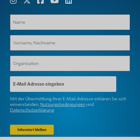
Name
(erforderlich)
Vorname,
Nachname
(erforderlich)
Organisation
(erforderlich)
E-
Mail-
Adresse
(erforderlich)
Mit der Übermittlung Ihrer E-Mail-Adresse erklären Sie sich
einverstanden,
Nutzungsbedingungen
und
Datenschutzerklärung