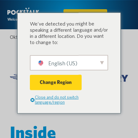
IN DEN SHOP
Welcome to the conversation.
We've detected you might be
speaking a different language and/or
in a different location. Do you want
Oktober 28, 2025
to change to:
English (US)
Change Region
Close and do not switch
language/region
Inside