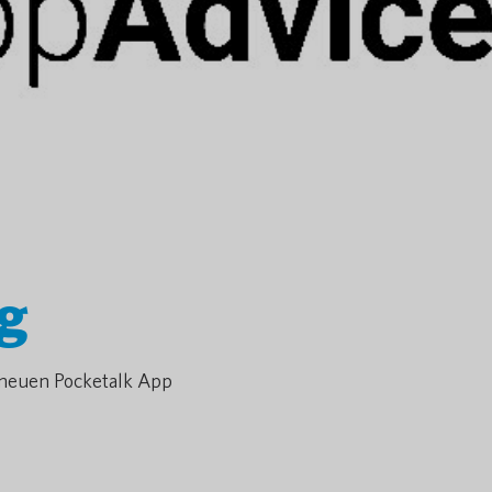
g
 neuen Pocketalk App