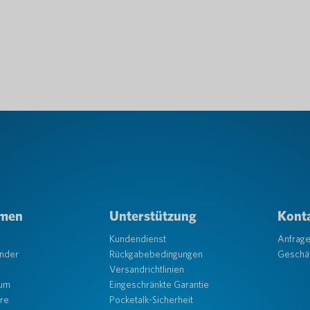
hmen
Unterstützung
Konta
Kundendienst
Anfrag
änder
Rückgabebedingungen
Geschäf
Versandrichtlinien
aum
Eingeschränkte Garantie
re
Pocketalk-Sicherheit