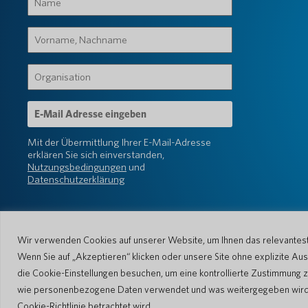
(erforderlich)
Vorname,
Nachname
(erforderlich)
Organisation
(erforderlich)
E-
Mail-
Adresse
Mit der Übermittlung Ihrer E-Mail-Adresse
(erforderlich)
erklären Sie sich einverstanden,
Nutzungsbedingungen
und
Datenschutzerklärung
Wir verwenden Cookies auf unserer Website, um Ihnen das relevanteste
Wenn Sie auf „Akzeptieren“ klicken oder unsere Site ohne explizite 
die Cookie-Einstellungen besuchen, um eine kontrollierte Zustimmung z
© 2026 Pocketalk
wie personenbezogene Daten verwendet und was weitergegeben wird. Bi
Cookie-Richtlinie
Cookie-Einstellung
Cookie-Richtlinie betrachtet wird.