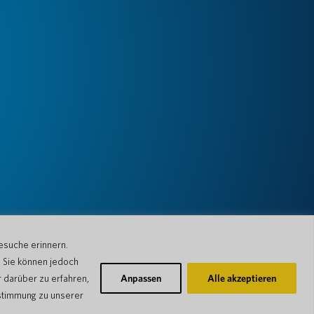
esuche erinnern.
. Sie können jedoch
 darüber zu erfahren,
Anpassen
Alle akzeptieren
stimmung zu unserer