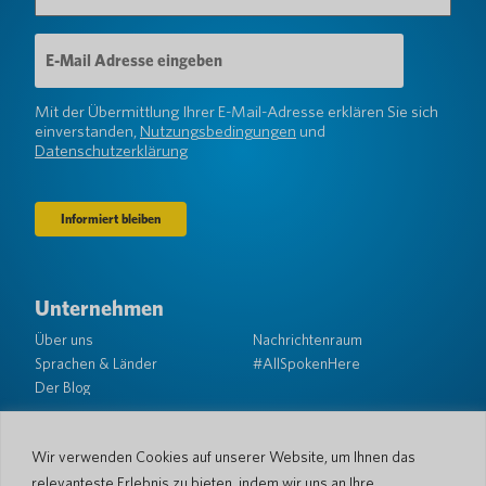
E-
Mail-
Adresse
(erforderlich)
Mit der Übermittlung Ihrer E-Mail-Adresse erklären Sie sich
einverstanden,
Nutzungsbedingungen
und
Datenschutzerklärung
Unternehmen
Über uns
Nachrichtenraum
Sprachen & Länder
#AllSpokenHere
Der Blog
Unterstützung
Kundendienst
Eingeschränkte Garantie
Wir verwenden Cookies auf unserer Website, um Ihnen das
Rückgabebedingungen
Pocketalk-Sicherheit
relevanteste Erlebnis zu bieten, indem wir uns an Ihre