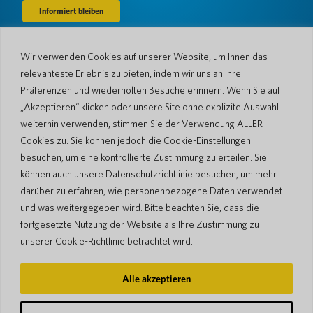
Wir verwenden Cookies auf unserer Website, um Ihnen das
Unternehmen
relevanteste Erlebnis zu bieten, indem wir uns an Ihre
Über uns
Nachrichtenraum
Präferenzen und wiederholten Besuche erinnern. Wenn Sie auf
Sprachen & Länder
#AllSpokenHere
„Akzeptieren“ klicken oder unsere Site ohne explizite Auswahl
Der Blog
weiterhin verwenden, stimmen Sie der Verwendung ALLER
Unterstützung
Cookies zu. Sie können jedoch die Cookie-Einstellungen
besuchen, um eine kontrollierte Zustimmung zu erteilen. Sie
Kundendienst
Eingeschränkte Garantie
können auch unsere Datenschutzrichtlinie besuchen, um mehr
Rückgabebedingungen
Pocketalk-Sicherheit
darüber zu erfahren, wie personenbezogene Daten verwendet
Versandrichtlinien
und was weitergegeben wird. Bitte beachten Sie, dass die
Kontaktieren Sie uns
fortgesetzte Nutzung der Website als Ihre Zustimmung zu
Anfrage
Geschäftsverkäufe
unserer Cookie-Richtlinie betrachtet wird.
© 2026 Pocketalk
Alle akzeptieren
Cookie-Richtlinie
Datenschutzerklärung
Cookie-Einstellungen
Nutzungsbedingungen der Website