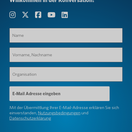
Willkommen in der Konversation!
Name
(erforderlich)
Vorname,
Nachname
(erforderlich)
Organisation
(erforderlich)
E-
Mail-
Adresse
(erforderlich)
Mit der Übermittlung Ihrer E-Mail-Adresse erklären Sie sich
einverstanden,
Nutzungsbedingungen
und
Datenschutzerklärung