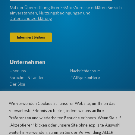
(erforderlich)
Mit der Übermittlung Ihrer E-Mail-Adresse erklären Sie sich
einverstanden,
Nutzungsbedingungen
und
Datenschutzerklärung
Unternehmen
Über uns
Nachrichtenraum
Sprachen & Länder
#AllSpokenHere
Der Blog
Unterstützung
Kundendienst
Eingeschränkte Garantie
Wir verwenden Cookies auf unserer Website, um Ihnen das
Rückgabebedingungen
Pocketalk-Sicherheit
relevanteste Erlebnis zu bieten, indem wir uns an Ihre
Versandrichtlinien
Präferenzen und wiederholten Besuche erinnern. Wenn Sie auf
Kontaktieren Sie uns
„Akzeptieren“ klicken oder unsere Site ohne explizite Auswahl
weiterhin verwenden, stimmen Sie der Verwendung ALLER
Anfrage
Geschäftsverkäufe