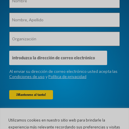
(Requerido)
Nombre,
Apellido
(Requerido)
Organización
(Requerido)
Dirección
de
correo
electrónico
Al enviar su dirección de correo electrónico usted acepta las
(Requerido)
Condiciones de uso
y
Política de privacidad
Compañía
Utilizamos cookies en nuestro sitio web para brindarle la
Sobre nosotros
Sala de prensa
experiencia más relevante recordando sus preferencias y visitas