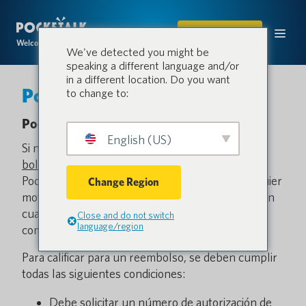
COMPRAR
Welcome to the conversation.
We've detected you might be
speaking a different language and/or
in a different location. Do you want
Política de Devolución
to change to:
Pocketalk Return Policy
English (US)
Si no está satisfecho con su compra en
bolsilloalk.com
del dispositivo de traducción
Pocketalk (el “Dispositivo Pocketalk”) por cualquier
Change Region
motivo, puede solicitar un reembolso completo en
cualquier momento
En 30 días
de la fecha de
Close and do not switch
language/region
compra (el “Período de Devolución”).
Para calificar para un reembolso, se deben cumplir
todas las siguientes condiciones:
Debe solicitar un número de autorización de