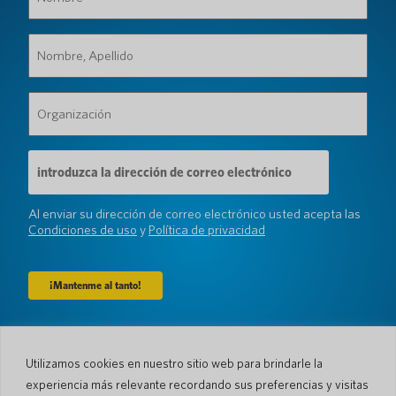
(Requerido)
Nombre,
Apellido
(Requerido)
Organización
(Requerido)
Dirección
de
correo
electrónico
Al enviar su dirección de correo electrónico usted acepta las
(Requerido)
Condiciones de uso
y
Política de privacidad
Compañía
Utilizamos cookies en nuestro sitio web para brindarle la
Sobre nosotros
Sala de prensa
experiencia más relevante recordando sus preferencias y visitas