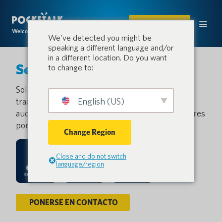
COMPRAR
Welcome to the conversation.
We've detected you might be
speaking a different language and/or
in a different location. Do you want
Sentio
to change to:
Solución SaaS basada en web que ofrece
traducciones instantáneas y precisas para
English (US)
audiencias multilingües disponibles en ordenadores
portátiles, teléfonos inteligentes y tabletas.
Change Region
Close and do not switch
language/region
PONERSE EN CONTACTO