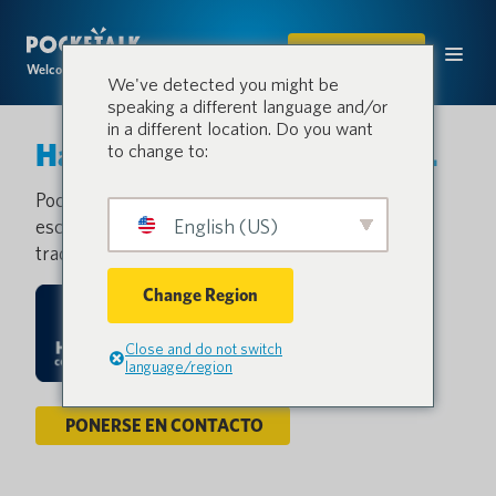
COMPRAR
Welcome to the conversation.
We've detected you might be
speaking a different language and/or
in a different location. Do you want
Haga que cada palabra cuente.
to change to:
Pocketalk da a cada voz la oportunidad de ser
escuchada y comprendida con una tecnología de
English (US)
traducción instantánea y precisa.
Change Region
Close and do not switch
language/region
PONERSE EN CONTACTO