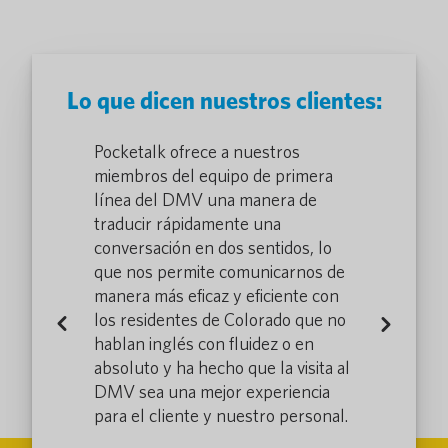
Lo que dicen nuestros clientes:
dos por ver
Pocketalk ofrece a nuestros
Gracias a Po
udaría, pero
miembros del equipo de primera
nosotros y p
acto que
línea del DMV una manera de
clientes; el 
tro
traducir rápidamente una
realmente út
stros. Antes
conversación en dos sentidos, lo
sentirse seg
la opción de
que nos permite comunicarnos de
mantener co
. Con
manera más eficaz y eficiente con
cara. Siente
imirlas y
los residentes de Colorado que no
escucha de v
Previous
Next
, sin hacer
hablan inglés con fluidez o en
- Sameera H
teníamos esa
absoluto y ha hecho que la visita al
de Enlace co
DMV sea una mejor experiencia
Reino Unido
para el cliente y nuestro personal.
ia judicial