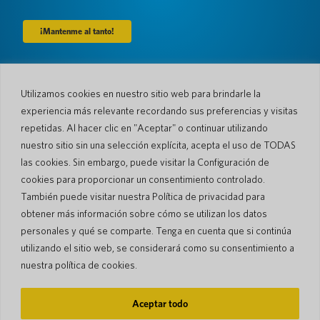
Compañía
Utilizamos cookies en nuestro sitio web para brindarle la
experiencia más relevante recordando sus preferencias y visitas
Sobre nosotros
Sala de prensa
Idiomas y Países
#AllSpokenHere
repetidas. Al hacer clic en "Aceptar" o continuar utilizando
Blog
nuestro sitio sin una selección explícita, acepta el uso de TODAS
las cookies. Sin embargo, puede visitar la Configuración de
Apoyo
cookies para proporcionar un consentimiento controlado.
Atención al cliente
Garantía limitada
También puede visitar nuestra Política de privacidad para
Política de Devolución
Seguridad de bolsillo
obtener más información sobre cómo se utilizan los datos
Política de Envío
personales y qué se comparte. Tenga en cuenta que si continúa
Contacto
utilizando el sitio web, se considerará como su consentimiento a
Consulta
Ventas comerciales
nuestra política de cookies.
© 2026 Pocketalk
Aceptar todo
Política de cookies
Política de privacidad