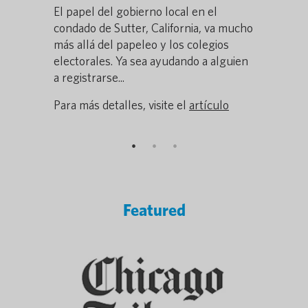
El papel del gobierno local en el
Illinois, 
uage
condado de Sutter, California, va mucho
17.000 pe
rance....
más allá del papeleo y los colegios
desde una 
tículo
electorales. Ya sea ayudando a alguien
Para más de
a registrarse...
Para más detalles, visite el
artículo
Featured