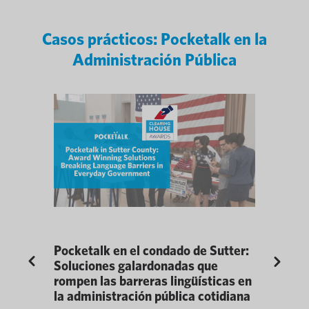
Casos prácticos: Pocketalk en la
Administración Pública
r unos
Pocketalk en el condado de Sutter:
Tribunal 
Previous
Next
lusivos
Soluciones galardonadas que
donde se 
rompen las barreras lingüísticas en
de 84 id
liales
la administración pública cotidiana
En el cora
vative