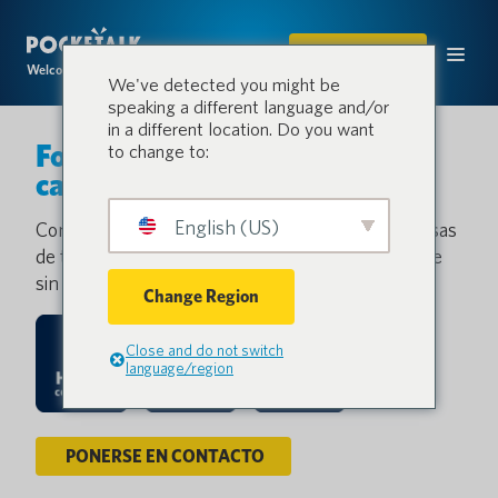
COMPRAR
Welcome to the conversation.
We've detected you might be
speaking a different language and/or
in a different location. Do you want
Fortalezca cada eslabón de la
to change to:
cadena.
English (US)
Con Pocketalk, proveedores, fabricantes, empresas
de transporte y otros socios pueden comunicarse
sin problemas en varios idiomas.
Change Region
Close and do not switch
language/region
PONERSE EN CONTACTO