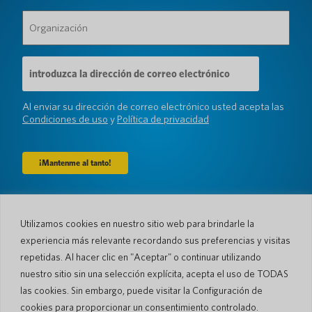
Organización
(Requerido)
Dirección
de
correo
electrónico
Al enviar su dirección de correo electrónico usted acepta las
(Requerido)
Condiciones de uso
y
Política de privacidad
Compañía
Utilizamos cookies en nuestro sitio web para brindarle la
experiencia más relevante recordando sus preferencias y visitas
Sobre nosotros
Sala de prensa
Idiomas y Países
#AllSpokenHere
repetidas. Al hacer clic en "Aceptar" o continuar utilizando
Blog
nuestro sitio sin una selección explícita, acepta el uso de TODAS
las cookies. Sin embargo, puede visitar la Configuración de
Apoyo
cookies para proporcionar un consentimiento controlado.