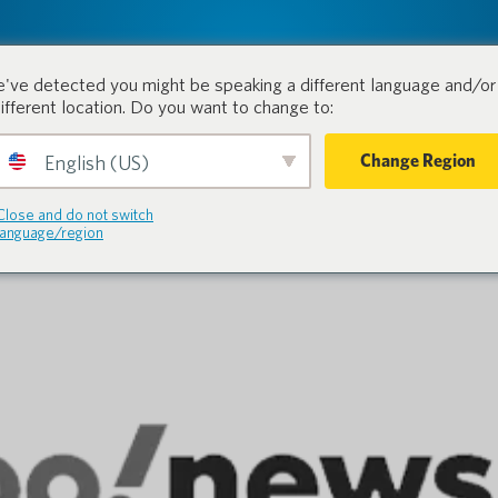
tion.
Produits
Industries
've detected you might be speaking a different language and/or 
different location. Do you want to change to:
Change Region
English (US)
Close and do not switch
language/region