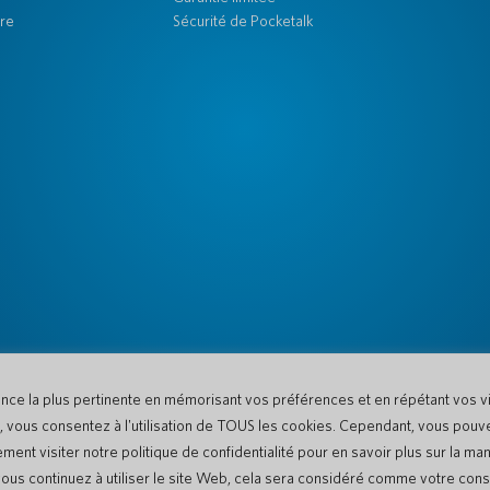
re
Sécurité de Pocketalk
ence la plus pertinente en mémorisant vos préférences et en répétant vos vis
te, vous consentez à l'utilisation de TOUS les cookies. Cependant, vous pouv
nt visiter notre politique de confidentialité pour en savoir plus sur la ma
i vous continuez à utiliser le site Web, cela sera considéré comme votre co
ètres des cookies
Politique de confidentialité
Conditions d'utilisation du site Web