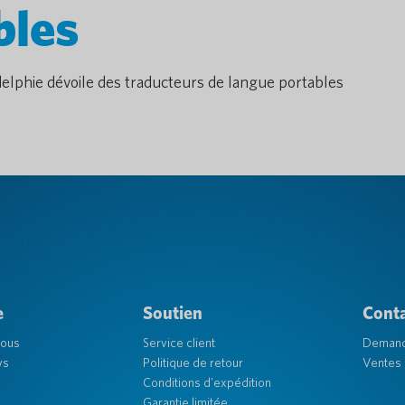
bles
adelphie dévoile des traducteurs de langue portables
e
Soutien
Cont
nous
Service client
Deman
ys
Politique de retour
Ventes 
Conditions d'expédition
Garantie limitée