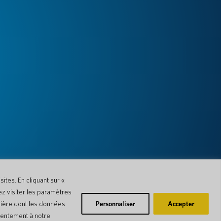
ites. En cliquant sur «
ez visiter les paramètres
nière dont les données
Personnaliser
Accepter
nsentement à notre