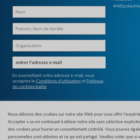
#AllSpokenHe
Nom
(Obligatoire)
Prénom,
Nom
de
Organisation
famille
(Obligatoire)
(Obligatoire)
Adresse
e-
mail
En soumettant votre adresse e-mail, vous
(Obligatoire)
acceptez le
Conditions d'utilisation
et
Politique
de confidentialité
Nous utilisons des cookies sur notre site Web pour vous offrir l'expéri
Accepter » ou en continuant à utiliser notre site sans sélection explici
des cookies pour fournir un consentement contrôlé. Vous pouvez égaleme
© 2026 Pocketalk
personnelles sont utilisées et ce qui est partagé. Veuillez noter que s
Politique en matière de cookies
Param